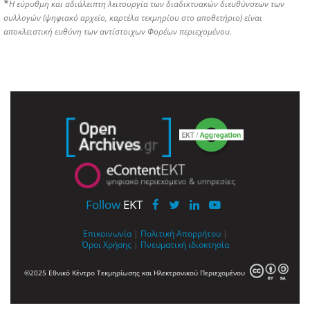
*
Η εύρυθμη και αδιάλειπτη λειτουργία των διαδικτυακών διευθύνσεων των
συλλογών (ψηφιακό αρχείο, καρτέλα τεκμηρίου στο αποθετήριο) είναι
αποκλειστική ευθύνη των αντίστοιχων Φορέων περιεχομένου.
Follow
EKT
Επικοινωνία
|
Πολιτική Απορρήτου
|
Όροι Χρήσης
|
Πνευματική ιδιοκτησία
©2025 Εθνικό Κέντρο Τεκμηρίωσης και Ηλεκτρονικού Περιεχομένου