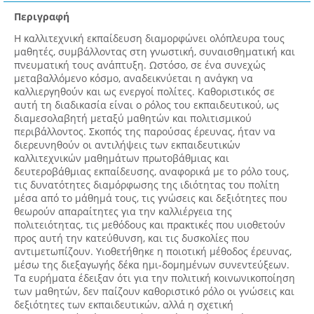
Περιγραφή
Η καλλιτεχνική εκπαίδευση διαμορφώνει ολόπλευρα τους
μαθητές, συμβάλλοντας στη γνωστική, συναισθηματική και
πνευματική τους ανάπτυξη. Ωστόσο, σε ένα συνεχώς
μεταβαλλόμενο κόσμο, αναδεικνύεται η ανάγκη να
καλλιεργηθούν και ως ενεργοί πολίτες. Καθοριστικός σε
αυτή τη διαδικασία είναι ο ρόλος του εκπαιδευτικού, ως
διαμεσολαβητή μεταξύ μαθητών και πολιτισμικού
περιβάλλοντος. Σκοπός της παρούσας έρευνας, ήταν να
διερευνηθούν οι αντιλήψεις των εκπαιδευτικών
καλλιτεχνικών μαθημάτων πρωτοβάθμιας και
δευτεροβάθμιας εκπαίδευσης, αναφορικά με το ρόλο τους,
τις δυνατότητες διαμόρφωσης της ιδιότητας του πολίτη
μέσα από το μάθημά τους, τις γνώσεις και δεξιότητες που
θεωρούν απαραίτητες για την καλλιέργεια της
πολιτειότητας, τις μεθόδους και πρακτικές που υιοθετούν
προς αυτή την κατεύθυνση, και τις δυσκολίες που
αντιμετωπίζουν. Υιοθετήθηκε η ποιοτική μέθοδος έρευνας,
μέσω της διεξαγωγής δέκα ημι-δομημένων συνεντεύξεων.
Τα ευρήματα έδειξαν ότι για την πολιτική κοινωνικοποίηση
των μαθητών, δεν παίζουν καθοριστικό ρόλο οι γνώσεις και
δεξιότητες των εκπαιδευτικών, αλλά η σχετική