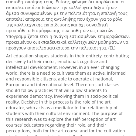
ευαισθητοποίησή τους. Επίσης, φάνηκε ότι παρόλο που οι
εκπαιδευτικοί επιδιώκουν την καλλιέργεια δεξιοτήτων
άμεσα συνυφασμένων με την πολιτειότητα, η επιλογή τους
αποτελεί απόρροια της αντίληψης που έχουν για το ρόλο
της καλλιτεχνικής εκπαίδευσης και όχι συνειδητή
προσπάθεια διαμόρφωσης των μαθητών ως πολιτών.
Υπογραμμίζεται έτσι η ανάγκη εστιασμένων επιμορφώσεων,
προκειμένου οι εκπαιδευτικοί καλλιτεχνικών μαθημάτων να
προάγουν αποτελεσματικότερα την πολιτειότητα. (EL)
Art education shapes students in their entirety, contributing
decisively to their motor, emotional, cognitive and
intellectual development. However, in an ever-changing
world, there is a need to cultivate them as active, informed
and responsible citizens, able to operate at national,
European and international level. Therefore, art classes
should follow practices that will allow students to
experience democracy, involving them in socio-political
reality. Decisive in this process is the role of the art
educator, who acts as a mediator in the relationship of
students with their cultural environment. The purpose of
this research was to explore the self-perception of art
courses’ educators regarding their role, and their
perceptions, both for the art course and for the cultivation