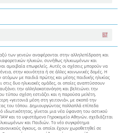
ταξύ των γενεών αναφέρονται στην αλληλεπίδραση και
αφορετικών ηλικιών, συνήθως ηλικιωμένων και
ίναι αμοιβαία επωφελείς. Αυτές οι σχέσεις μπορούν να
νεια, στην κοινότητα ή σε άλλες κοινωνικές δομές. Η
 ατόμων με παιδιά πρώτης και μέσης παιδικής ηλικίας
ι στις δυο ηλικιακές ομάδες, οι οποίες αναπτύσσουν
υ αυξάνει την αλληλοκατανόηση και βελτιώνει την
ιου τύπου σχέση εστιάζει και η παρούσα μελέτη,
τερη «γειτονιά μέση στη γειτονιά», με σκοπό την
τας του τόπου. Δημιουργώντας πολλαπλά επίπεδα
 ιδιωτικότητας, γίνεται μια νέα ύφανση του αστικού
ΠΑΨ και το υφιστάμενο Γηροκομείο Αθηνών, σχεδιάζεται
Ηλικιωμένων και Παιδιών. Το νέο συγκρότημα
κανονικούς όγκους, οι οποίοι έχουν χωροθετηθεί σε