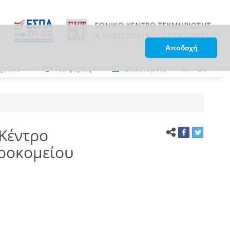
Αποδοχή
χετικά
Για φορείς
Επικοινωνία
ΕΛ
•
EN
 Κέντρο
ηροκομείου