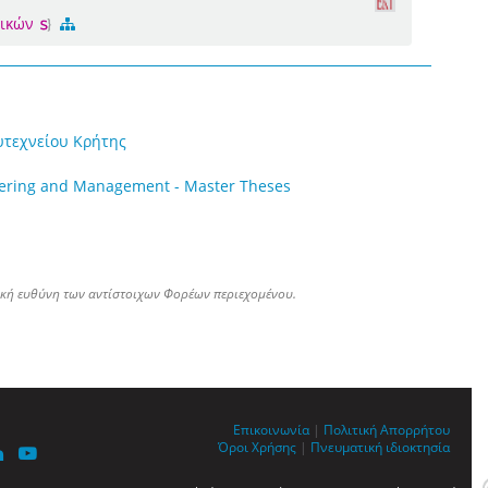
νικών
υτεχνείου Κρήτης
eering and Management - Master Theses
ική ευθύνη των αντίστοιχων Φορέων περιεχομένου.
Επικοινωνία
|
Πολιτική Απορρήτου
Όροι Χρήσης
|
Πνευματική ιδιοκτησία