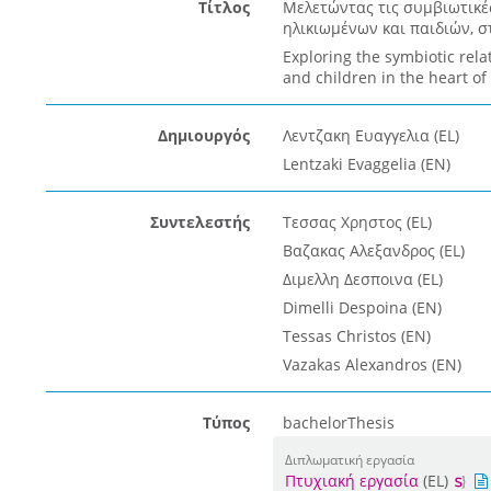
Τίτλος
Μελετώντας τις συμβιωτικές
ηλικιωμένων και παιδιών, σ
Exploring the symbiotic rela
and children in the heart of
Δημιουργός
Λεντζακη Ευαγγελια (EL)
Lentzaki Evaggelia (EN)
Συντελεστής
Τεσσας Χρηστος (EL)
Βαζακας Αλεξανδρος (EL)
Διμελλη Δεσποινα (EL)
Dimelli Despoina (EN)
Tessas Christos (EN)
Vazakas Alexandros (EN)
Τύπος
bachelorThesis
Διπλωματική εργασία
Πτυχιακή εργασία
(EL)