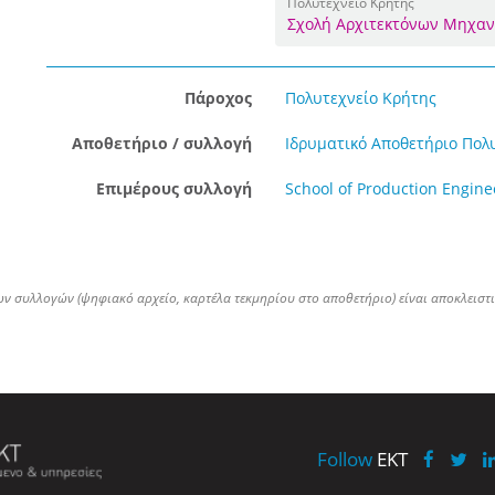
Πολυτεχνείο Κρήτης
Σχολή Αρχιτεκτόνων Μηχα
Πάροχος
Πολυτεχνείο Κρήτης
Αποθετήριο / συλλογή
Ιδρυματικό Αποθετήριο Πολ
Επιμέρους συλλογή
School of Production Engin
ων συλλογών (ψηφιακό αρχείο, καρτέλα τεκμηρίου στο αποθετήριο) είναι αποκλειστ
Follow
EKT