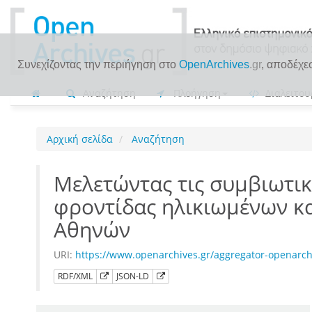
Συνεχίζοντας την περιήγηση στο
OpenArchives
.gr
, αποδέχε
Αναζήτηση
Πλοήγηση
Διαλειτου
Αρχική σελίδα
Αναζήτηση
Μελετώντας τις συμβιωτικέ
φροντίδας ηλικιωμένων κα
Αθηνών
URI:
https://www.openarchives.gr/aggregator-openarc
RDF/XML
JSON-LD