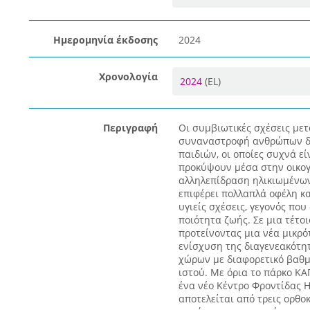
Ημερομηνία έκδοσης
2024
Χρονολογία
2024
(EL)
Περιγραφή
Οι συμβιωτικές σχέσεις με
συναναστροφή ανθρώπων δι
παιδιών, οι οποίες συχνά ε
προκύψουν μέσα στην οικογέ
αλληλεπίδραση ηλικιωμένων
επιφέρει πολλαπλά οφέλη κα
υγιείς σχέσεις, γεγονός πο
ποιότητα ζωής. Σε μια τέτο
προτείνοντας μια νέα μικρό
ενίσχυση της διαγενεακότη
χώρων με διαφορετικό βαθμό
ιστού. Με όρια το πάρκο ΚΑ
ένα νέο Κέντρο Φροντίδας 
αποτελείται από τρεις ορθο