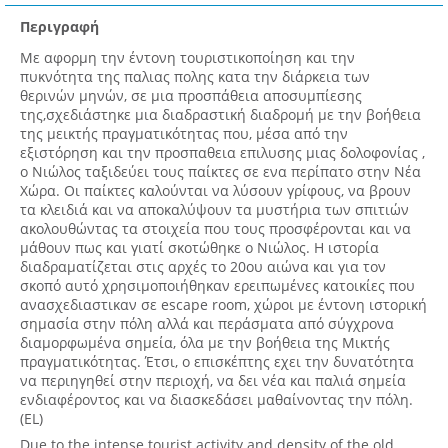
Περιγραφή
Με αφορμη την έντονη τουριστικοποίηση και την
πυκνότητα της παλιας πολης κατα την διάρκεια των
θερινών μηνών, σε μια προσπάθεια αποσυμπίεσης
της,σχεδιάστηκε μια διαδραστική διαδρομή με την βοήθεια
της μεικτής πραγματικότητας που, μέσα από την
εξιστόρηση και την προσπαθεια επιλυσης μιας δολοφονίας ,
ο Νιώλος ταξιδεύει τους παίκτες σε ενα περίπατο στην Νέα
Χώρα. Οι παίκτες καλούνται να λύσουν γρίφους, να βρουν
τα κλειδιά και να αποκαλύψουν τα μυστήρια των σπιτιών
ακολουθώντας τα στοιχεία που τους προσφέρονται και να
μάθουν πως και γιατί σκοτώθηκε ο Νιώλος. Η ιστορία
διαδραματίζεται στις αρχές το 20ου αιώνα και για τον
σκοπό αυτό χρησιμοποιήθηκαν ερειπωμένες κατοικίες που
ανασχεδιαστικαν σε escape room, χώροι με έντονη ιστορική
σημασία στην πόλη αλλά και περάσματα από σύγχρονα
διαμορφωμένα σημεία, όλα με την βοήθεια της Μικτής
πραγματικότητας. Έτσι, ο επισκέπτης εχει την δυνατότητα
να περιηγηθεί στην περιοχή, να δει νέα και παλιά σημεία
ενδιαφέροντος και να διασκεδάσει μαθαίνοντας την πόλη.
(EL)
Due to the intense tourist activity and density of the old