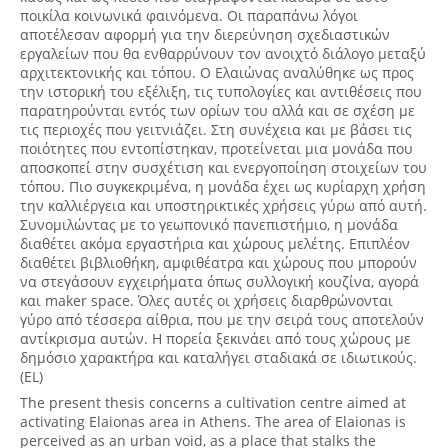
ποικίλα κοινωνικά φαινόμενα. Οι παραπάνω λόγοι
αποτέλεσαν αφορμή για την διερεύνηση σχεδιαστικών
εργαλείων που θα ενθαρρύνουν τον ανοιχτό διάλογο μεταξύ
αρχιτεκτονικής και τόπου. Ο Ελαιώνας αναλύθηκε ως προς
την ιστορική του εξέλιξη, τις τυπολογίες και αντιθέσεις που
παρατηρούνται εντός των ορίων του αλλά και σε σχέση με
τις περιοχές που γειτνιάζει. Στη συνέχεια και με βάσει τις
ποιότητες που εντοπίστηκαν, προτείνεται μια μονάδα που
αποσκοπεί στην συσχέτιση και ενεργοποίηση στοιχείων του
τόπου. Πιο συγκεκριμένα, η μονάδα έχει ως κυρίαρχη χρήση
την καλλιέργεια και υποστηρικτικές χρήσεις γύρω από αυτή.
Συνομιλώντας με το γεωπονικό πανεπιστήμιο, η μονάδα
διαθέτει ακόμα εργαστήρια και χώρους μελέτης. Επιπλέον
διαθέτει βιβλιοθήκη, αμφιθέατρα και χώρους που μπορούν
να στεγάσουν εγχειρήματα όπως συλλογική κουζίνα, αγορά
και maker space. Όλες αυτές οι χρήσεις διαρθρώνονται
γύρο από τέσσερα αίθρια, που με την σειρά τους αποτελούν
αντίκρισμα αυτών. Η πορεία ξεκινάει από τους χώρους με
δημόσιο χαρακτήρα και καταλήγει σταδιακά σε ιδιωτικούς.
(EL)
The present thesis concerns a cultivation centre aimed at
activating Elaionas area in Athens. The area of Elaionas is
perceived as an urban void, as a place that stalks the