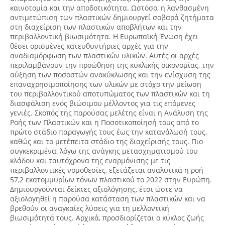
καινοτομία και την αποδοτικότητα. Ωστόσο, η λανθασμένη
αντιμετώπιση των πλαστικών δημιουργεί σοβαρά ζητήματα
στη διαχείριση των πλαστικών αποβλήτων και την
περιβαλλοντική βιωσιμότητα. Η Ευρωπαϊκή Ένωση έχει
θέσει ορισμένες κατευθυντήριες αρχές για την
αναδιαμόρφωση των πλαστικών υλικών. Αυτές οι αρχές
περιλαμβάνουν την προώθηση της κυκλικής οικονομίας, την
αύξηση των ποσοστών ανακύκλωσης και την ενίσχυση της
επαναχρησιμοποίησης των υλικών με στόχο την μείωση
του περιβαλλοντικού αποτυπώματος των πλαστικών και τη
διασφάλιση ενός βιώσιμου μέλλοντος για τις επόμενες
γενιές. Σκοπός της παρούσας μελέτης είναι η Ανάλυση της
Ροής των Πλαστικών και η Ποσοτικοποίησή τους από το
πρώτο στάδιο παραγωγής τους έως την κατανάλωσή τους,
καθώς και το μετέπειτα στάδιο της διαχείρισής τους. Πιο
συγκεκριμένα, λόγω της ανάγκης μετασχηματισμού του
κλάδου και ταυτόχρονα της εναρμόνισης με τις
περιβαλλοντικές νομοθεσίες, εξετάζεται αναλυτικά η ροή
57,2 εκατομμυρίων τόνων πλαστικού το 2022 στην Ευρώπη.
Δημιουργούνται δείκτες αξιολόγησης, έτσι ώστε να
αξιολογηθεί η παρούσα κατάσταση των πλαστικών και να
βρεθούν οι αναγκαίες λύσεις για τη μελλοντική
βιωσιμότητά τους. Αρχικά, προσδιορίζεται ο κύκλος ζωής