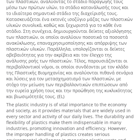
των πλαστικών, αναλύοντας το στάδιο παραγωγής τους
μέσω των πρώτων υλών, το στάδιο κατανάλωσής τους και
το ιδιαίτερα σημαντικό στάδιο της διαχείρισής τους.
Κατασκευάζεται ένα εκτενές ισοζύγιο μάζας των πλαστικών
υλικών συνολικά, καθώς και ξεχωριστά για το κάθε ένα
στάδιο. Στη συνέχεια, δημιουργούνται δείκτες αξιολόγησης
των πλαστικών, οι οποίοι αναλύουν ποσοτικά τα ποσοστά
ανακύκλωσης, επαναχρησιμοποίησης και απόρριψης των
πλαστικών υλικών. Παράλληλα, υπολογίζονται οι δείκτες
αβεβαιότητας για την ακρίβεια και τον έλεγχο της
ανάλυσης ροής των πλαστικών. Τέλος, παρουσιάζονται οι
περιβαλλοντικοί νόμοι, οι οποίοι συνδέονται με τον κλάδο
της Πλαστικής Βιομηχανίας και αναλύονται πιθανά σενάρια
και λύσεις για τον μετασχηματισμό των πλαστικών, με
στόχο την μείωση των περιβαλλοντικών επιπτώσεων από
την ευρεία χρήση τους και την προώθηση της κυκλικότητας
και βιωσιμότητάς τους. (EL)
The plastic industry is of vital importance to the economy
and society, as it provides materials that are widely used in
every sector and activity of our daily lives. The durability and
flexibility of plastics make them indispensable in many
industries, promoting innovation and efficiency. However,
the improper handling of plastics creates serious