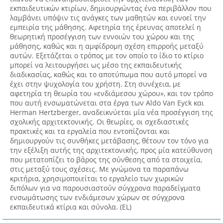
εκπαιδευτικών κτιρίων, δημιουργώντας ένα περιβάλλον που
λαμβάνει υπόψιν τις ανάγκες των μαθητών και ευνοεί την
εμπειρία της μάθησης. Αφετηρία της έρευνας αποτελεί η
θεωρητική προσέγγιση των εννοιών του χώρου και της
μάθησης, καθώς και η αμφίδρομη σχέση επιρροής μεταξύ
αυτών. Εξετάζεται ο τρόπος με τον οποίο το ίδιο το κτίριο
μπορεί να λειτουργήσει ως μέσο της εκπαιδευτικής
διαδικασίας, καθώς και το αποτύπωμα που αυτό μπορεί να
έχει στην ψυχολογία του χρήστη. Στη συνέχεια, με
αφετηρία τη θεωρία του «ενδιάμεσου χώρου», και τον τρόπο
που αυτή ενσωματώνεται στα έργα των Aldo Van Eyck και
Herman Hertzberger, αναδεικνύεται μία νέα προσέγγιση της
σχολικής αρχιτεκτονικής. Οι θεωρίες, οι σχεδιαστικές
πρακτικές και τα εργαλεία που εντοπίζονται και
δημιουργούν τις συνθήκες μετάβασης, θέτουν τον τόνο για
την εξέλιξη αυτής της αρχιτεκτονικής, προς μία κατεύθυνση
που μετατοπίζει το βάρος της σύνθεσης από τα στοιχεία,
στις μεταξύ τους σχέσεις. Με γνώμονα τα παραπάνω
κριτήρια, χρησιμοποιείται το εργαλείο των χωρικών
διπόλων για να παρουσιαστούν σύγχρονα παραδείγματα
ενσωμάτωσης των ενδιάμεσων χώρων σε σύγχρονα
εκπαιδευτικά κτίρια και σύνολα. (EL)