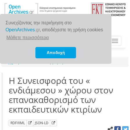
Συνεχίζοντας την περιήγηση στο
OpenArchives
.gr
, αποδέχεστε τη χρήση cookies
Μάθετε περισσότερα
Toggle
navigat
Αποδοχή
Αρχική σελίδα
Αναζήτηση
Η Συνεισφορά του «
ενδιάμεσου » χώρου στον
επανακαθορισμό των
εκπαιδευτικών κτιρίων
RDF/XML
JSON-LD