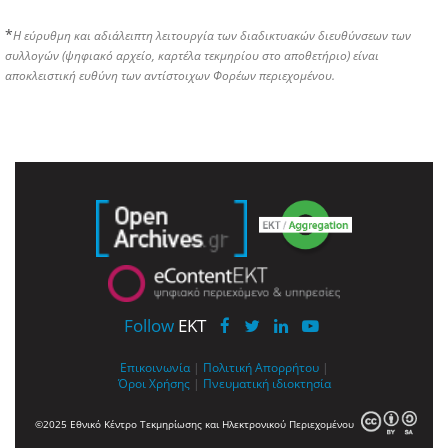
*
Η εύρυθμη και αδιάλειπτη λειτουργία των διαδικτυακών διευθύνσεων των
συλλογών (ψηφιακό αρχείο, καρτέλα τεκμηρίου στο αποθετήριο) είναι
αποκλειστική ευθύνη των αντίστοιχων Φορέων περιεχομένου.
Follow
EKT
Επικοινωνία
|
Πολιτική Απορρήτου
|
Όροι Χρήσης
|
Πνευματική ιδιοκτησία
©2025 Εθνικό Κέντρο Τεκμηρίωσης και Ηλεκτρονικού Περιεχομένου