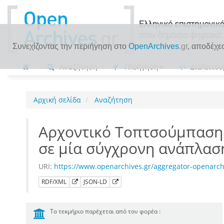
Συνεχίζοντας την περιήγηση στο
OpenArchives
.gr
, αποδέχε
Αναζήτηση
Πλοήγηση
Διαλειτου
Αρχική σελίδα
Αναζήτηση
Αρχοντικό Τοπτσούμπαση 
σε μία σύγχρονη ανάπλασ
URI:
https://www.openarchives.gr/aggregator-openarc
RDF/XML
JSON-LD
Το τεκμήριο παρέχεται από τον φορέα :