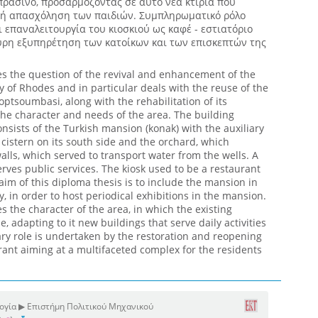
πράσινο, προσαρμόζοντας σε αυτό νέα κτίρια που
νή απασχόληση των παιδιών. Συμπληρωματικό ρόλο
 επαναλειτουργία του κιοσκιού ως καφέ - εστιατόριο
ρη εξυπηρέτηση των κατοίκων και των επισκεπτών της
s the question of the revival and enhancement of the
y of Rhodes and in particular deals with the reuse of the
tsoumbasi, along with the rehabilitation of its
the character and needs of the area. The building
nsists of the Turkish mansion (konak) with the auxiliary
e cistern on its south side and the orchard, which
lls, which served to transport water from the wells. A
rves public services. The kiosk used to be a restaurant
im of this diploma thesis is to include the mansion in
ty, in order to host periodical exhibitions in the mansion.
s the character of the area, in which the existing
e, adapting to it new buildings that serve daily activities
ry role is undertaken by the restoration and reopening
urant aiming at a multifaceted complex for the residents
ογία ▶ Επιστήμη Πολιτικού Μηχανικού