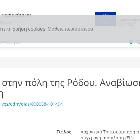
στε τη χρήση cookies
Μάθετε περισσότερα
ργικότητα
Σ
στην πόλη της Ρόδου. Αναβίωση
η
hives/edm/dias/000058-101494
Τίτλος
Αρχοντικό Τοπτσούμπαση στ
σύγχρονη ανάπλαση (EL)