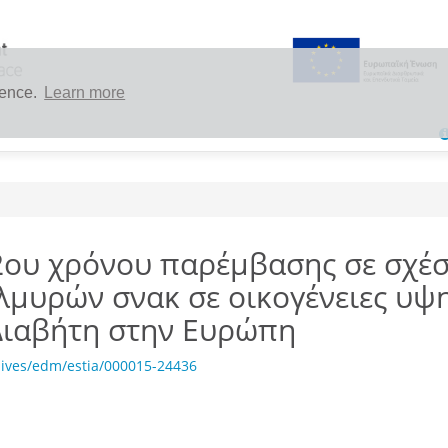
ience.
Learn more
2ου χρόνου παρέμβασης σε σχέσ
λμυρών σνακ σε οικογένειες υψ
Διαβήτη στην Ευρώπη
hives/edm/estia/000015-24436