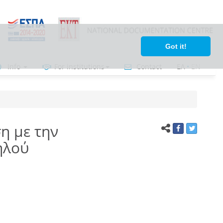
Got it!
Info
For institutions
Contact
ΕΛ
•
ΕΝ
η με την
ηλού