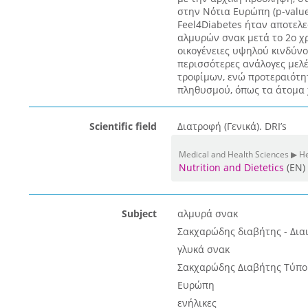
στην Νότια Ευρώπη (p-value
Feel4Diabetes ήταν αποτελ
αλμυρών σνακ μετά το 2ο χ
οικογένειες υψηλού κινδύνο
περισσότερες ανάλογες μελ
τροφίμων, ενώ προτεραιότητ
πληθυσμού, όπως τα άτομα 
Scientific field
Διατροφή (Γενικά). DRI’s
Medical and Health Sciences ▶ He
Nutrition and Dietetics
(EN)
Subject
αλμυρά σνακ
Σακχαρώδης διαβήτης - Διαι
γλυκά σνακ
Σακχαρώδης Διαβήτης Τύπο
Ευρώπη
ενήλικες