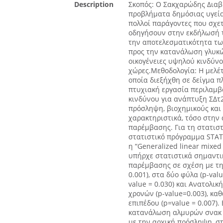
Description
Σκοπός: Ο Σακχαρώδης Διαβή
προβλήματα δημόσιας υγεία
πολλοί παράγοντες που σχετ
οδηγήσουν στην εκδήλωσή τ
την αποτελεσματικότητα τω
προς την κατανάλωση γλυκώ
οικογένειες υψηλού κινδύν
χώρες.Μεθοδολογία: Η μελέτ
οποία διεξήχθη σε δείγμα 
πτυχιακή εργασία περιλαμβά
κινδύνου για ανάπτυξη ΣΔτ
πρόσληψη, βιοχημικούς και
χαρακτηριστικά, τόσο στην 
παρέμβασης. Για τη στατισ
στατιστικό πρόγραμμα STAT
η “Generalized linear mixe
υπήρχε στατιστικά σημαντ
παρέμβασης σε σχέση με τη
0.001), στα δύο φύλα (p-valu
value = 0.030) και Ανατολικ
χρονών (p-value=0.003), κα
επιπέδου (p=value = 0.007)
κατανάλωση αλμυρών σνακ 
με την αρχική πρόσληψη, στ