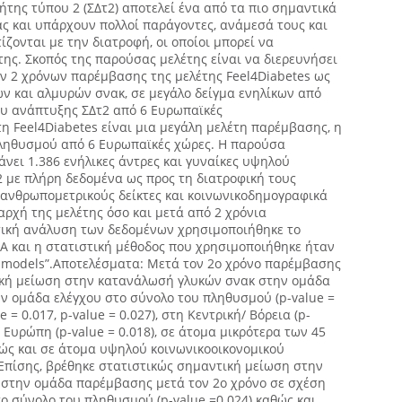
της τύπου 2 (ΣΔτ2) αποτελεί ένα από τα πιο σημαντικά
ς και υπάρχουν πολλοί παράγοντες, ανάμεσά τους και
ίζονται με την διατροφή, οι οποίοι μπορεί να
ης. Σκοπός της παρούσας μελέτης είναι να διερευνήσει
ν 2 χρόνων παρέμβασης της μελέτης Feel4Diabetes ως
ν και αλμυρών σνακ, σε μεγάλο δείγμα ενηλίκων από
ου ανάπτυξης ΣΔτ2 από 6 Ευρωπαϊκές
η Feel4Diabetes είναι μια μεγάλη μελέτη παρέμβασης, η
πληθυσμού από 6 Ευρωπαϊκές χώρες. Η παρούσα
νει 1.386 ενήλικες άντρες και γυναίκες υψηλού
2 με πλήρη δεδομένα ως προς τη διατροφική τους
 ανθρωπομετρικούς δείκτες και κοινωνικοδημογραφικά
αρχή της μελέτης όσο και μετά από 2 χρόνια
τική ανάλυση των δεδομένων χρησιμοποιήθηκε το
A και η στατιστική μέθοδος που χρησιμοποιήθηκε ήταν
d models”.Αποτελέσματα: Μετά τον 2ο χρόνο παρέμβασης
ική μείωση στην κατανάλωσή γλυκών σνακ στην ομάδα
ν ομάδα ελέγχου στο σύνολο του πληθυσμού (p-value =
e = 0.017, p-value = 0.027), στη Κεντρική/ Βόρεια (p-
ή Ευρώπη (p-value = 0.018), σε άτομα μικρότερα των 45
θώς και σε άτομα υψηλού κοινωνικοοικονομικού
. Επίσης, βρέθηκε στατιστικώς σημαντική μείωση στην
στην ομάδα παρέμβασης μετά τον 2ο χρόνο σε σχέση
ο σύνολο του πληθυσμού (p-value =0.024) καθώς και