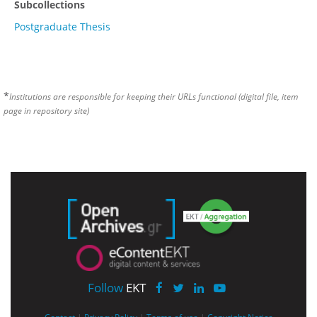
Subcollections
Postgraduate Thesis
*
Institutions are responsible for keeping their URLs functional (digital file, item
page in repository site)
Follow
EKT