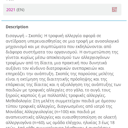
2021
(EN)
Description
Εισαγωγή – Σκοπός: Η τροφική αλλεργία αφορά σε
αντίδραση υπερευαισθησίας σε μια τροφή με ανοσολογικό
μηχανισμό και με συμπτώματα που εκδηλώνονται από
διάφορα συστήματα του οργανισμού. Η αντιμετώπιση της
γίνεται κυρίως μέσω αποκλεισμού των αλλεργιογόνων
τροφίμων από τη δίαιτα, μια πρακτική που δυνητικά
αυξάνει τον κίνδυνο διατροφικών ανεπαρκειών και
επηρεάζει την ανάπτυξη. Σκοπός της παρούσας μελέτης
είναι η εκτίμηση της διαιτητικής πρόσληψης και της
επάρκειας της δίαιτας και η αξιολόγηση της ανάπτυξης των
παιδιών με τροφικές αλλεργίες στο γάλα, το αυγό, τους
ξηρούς καρπούς ή με πολλαπλές τροφικές αλλεργίες.
Μεθοδολογία: Στη μελέτη συμμετείχαν παιδιά με άμεσου
τύπου τροφικές αλλεργίες, διαγνωσμένες από ιατρό της
Μονάδας Αλλεργιολογίας (n=100) και παιδιά με
αναπνευστικές αλλεργίες και ευαισθητοποίηση σε ολοετή
αλλεργιογόνα (n=60), ως ομάδα ελέγχου, ηλικίας 3 έως 18
ετών. Από κάθε συμμετέχοντα λήφθηκαν 4 ανακλήσεις