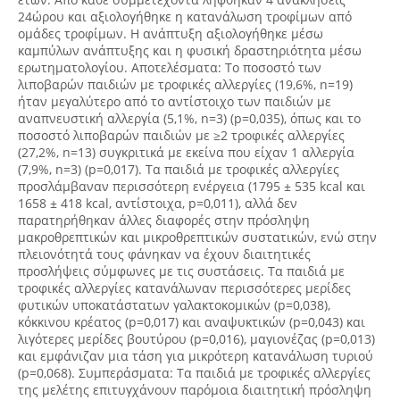
24ώρου και αξιολογήθηκε η κατανάλωση τροφίμων από
ομάδες τροφίμων. Η ανάπτυξη αξιολογήθηκε μέσω
καμπύλων ανάπτυξης και η φυσική δραστηριότητα μέσω
ερωτηματολογίου. Αποτελέσματα: Το ποσοστό των
λιποβαρών παιδιών με τροφικές αλλεργίες (19,6%, n=19)
ήταν μεγαλύτερο από το αντίστοιχο των παιδιών με
αναπνευστική αλλεργία (5,1%, n=3) (p=0,035), όπως και το
ποσοστό λιποβαρών παιδιών με ≥2 τροφικές αλλεργίες
(27,2%, n=13) συγκριτικά με εκείνα που είχαν 1 αλλεργία
(7,9%, n=3) (p=0,017). Τα παιδιά με τροφικές αλλεργίες
προσλάμβαναν περισσότερη ενέργεια (1795 ± 535 kcal και
1658 ± 418 kcal, αντίστοιχα, p=0,011), αλλά δεν
παρατηρήθηκαν άλλες διαφορές στην πρόσληψη
μακροθρεπτικών και μικροθρεπτικών συστατικών, ενώ στην
πλειονότητά τους φάνηκαν να έχουν διαιτητικές
προσλήψεις σύμφωνες με τις συστάσεις. Τα παιδιά με
τροφικές αλλεργίες κατανάλωναν περισσότερες μερίδες
φυτικών υποκατάστατων γαλακτοκομικών (p=0,038),
κόκκινου κρέατος (p=0,017) και αναψυκτικών (p=0,043) και
λιγότερες μερίδες βουτύρου (p=0,016), μαγιονέζας (p=0,013)
και εμφάνιζαν μια τάση για μικρότερη κατανάλωση τυριού
(p=0,068). Συμπεράσματα: Τα παιδιά με τροφικές αλλεργίες
της μελέτης επιτυγχάνουν παρόμοια διαιτητική πρόσληψη