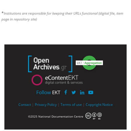
*
Institutions are responsible for keeping their URLs functional (digital file, item
page in repository site)
Follow
EKT
Contact
|
Privacy Policy
|
Terms of use
|
Copyright Notice
©2025 National Documentation Centre