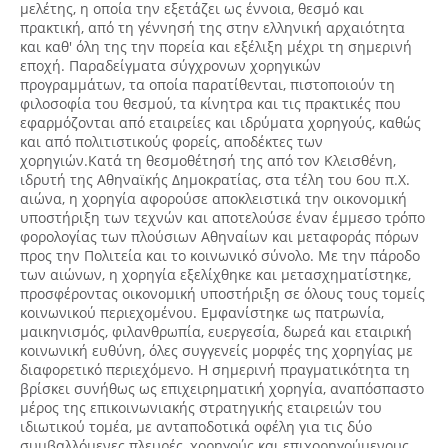
μελέτης, η οποία την εξετάζει ως έννοια, θεσμό και
πρακτική, από τη γέννησή της στην ελληνική αρχαιότητα
και καθ' όλη της την πορεία και εξέλιξη μέχρι τη σημερινή
εποχή. Παραδείγματα σύγχρονων χορηγικών
προγραμμάτων, τα οποία παρατίθενται, πιστοποιούν τη
φιλοσοφία του θεσμού, τα κίνητρα και τις πρακτικές που
εφαρμόζονται από εταιρείες και ιδρύματα χορηγούς, καθώς
και από πολιτιστικούς φορείς, αποδέκτες των
χορηγιών.Κατά τη θεσμοθέτησή της από τον Κλεισθένη,
ιδρυτή της Αθηναϊκής Δημοκρατίας, στα τέλη του 6ου π.Χ.
αιώνα, η χορηγία αφορούσε αποκλειστικά την οικονομική
υποστήριξη των τεχνών και αποτελούσε έναν έμμεσο τρόπο
φορολογίας των πλούσιων Αθηναίων και μεταφοράς πόρων
προς την Πολιτεία και το κοινωνικό σύνολο. Με την πάροδο
των αιώνων, η χορηγία εξελίχθηκε και μετασχηματίστηκε,
προσφέροντας οικονομική υποστήριξη σε όλους τους τομείς
κοινωνικού περιεχομένου. Εμφανίστηκε ως πατρωνία,
μαικηνισμός, φιλανθρωπία, ευεργεσία, δωρεά και εταιρική
κοινωνική ευθύνη, όλες συγγενείς μορφές της χορηγίας με
διαφορετικό περιεχόμενο. Η σημερινή πραγματικότητα τη
βρίσκει συνήθως ως επιχειρηματική χορηγία, αναπόσπαστο
μέρος της επικοινωνιακής στρατηγικής εταιρειών του
ιδιωτικού τομέα, με ανταποδοτικά οφέλη για τις δύο
συμβαλλόμενες πλευρές, χορηγούς και επιχορηγούμενους