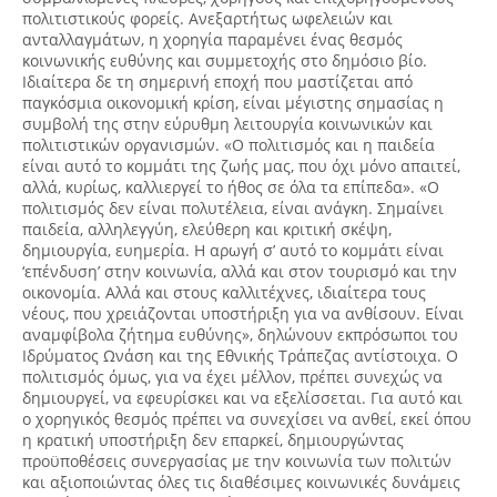
πολιτιστικούς φορείς. Ανεξαρτήτως ωφελειών και
ανταλλαγμάτων, η χορηγία παραμένει ένας θεσμός
κοινωνικής ευθύνης και συμμετοχής στο δημόσιο βίο.
Ιδιαίτερα δε τη σημερινή εποχή που μαστίζεται από
παγκόσμια οικονομική κρίση, είναι μέγιστης σημασίας η
συμβολή της στην εύρυθμη λειτουργία κοινωνικών και
πολιτιστικών οργανισμών. «Ο πολιτισμός και η παιδεία
είναι αυτό το κομμάτι της ζωής μας, που όχι μόνο απαιτεί,
αλλά, κυρίως, καλλιεργεί το ήθος σε όλα τα επίπεδα». «Ο
πολιτισμός δεν είναι πολυτέλεια, είναι ανάγκη. Σημαίνει
παιδεία, αλληλεγγύη, ελεύθερη και κριτική σκέψη,
δημιουργία, ευημερία. Η αρωγή σ’ αυτό το κομμάτι είναι
‘επένδυση’ στην κοινωνία, αλλά και στον τουρισμό και την
οικονομία. Αλλά και στους καλλιτέχνες, ιδιαίτερα τους
νέους, που χρειάζονται υποστήριξη για να ανθίσουν. Είναι
αναμφίβολα ζήτημα ευθύνης», δηλώνουν εκπρόσωποι του
Ιδρύματος Ωνάση και της Εθνικής Τράπεζας αντίστοιχα. Ο
πολιτισμός όμως, για να έχει μέλλον, πρέπει συνεχώς να
δημιουργεί, να εφευρίσκει και να εξελίσσεται. Για αυτό και
ο χορηγικός θεσμός πρέπει να συνεχίσει να ανθεί, εκεί όπου
η κρατική υποστήριξη δεν επαρκεί, δημιουργώντας
προϋποθέσεις συνεργασίας με την κοινωνία των πολιτών
και αξιοποιώντας όλες τις διαθέσιμες κοινωνικές δυνάμεις