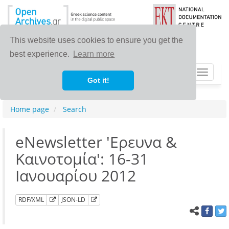
This website uses cookies to ensure you get the
best experience.
Learn more
Toggle
Got it!
navigat
Home page
Search
eNewsletter 'Ερευνα &
Καινοτομία': 16-31
Ιανουαρίου 2012
RDF/XML
JSON-LD