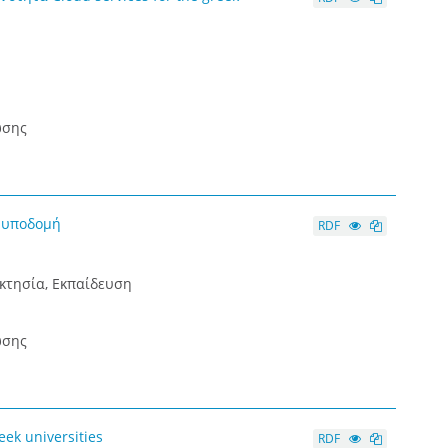
ωσης
ή υποδομή
RDF
οκτησία, Εκπαίδευση
ωσης
ek universities
RDF