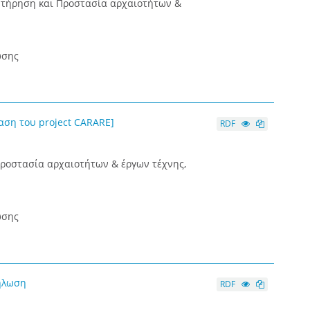
υντήρηση και Προστασία αρχαιοτήτων &
ωσης
αση του project CARARE]
RDF
Προστασία αρχαιοτήτων & έργων τέχνης,
ωσης
δήλωση
RDF