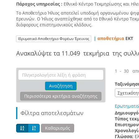
Πάροχος υπηρεσίας :
Εθνικό Κέντρο Τεκμηρίωσης και Ηλ
Το Αποθετήριο Ήλιος αποτελεί υποδομή οργανωμένου ψηφι
Ερευνών. Ο Ήλιος αναπτύχθηκε από το Εθνικό Κέντρο Τεκ
διάφορους επιστημονικούς κλάδους.
|
αποθετήρια
EKT
Ιδρυματικό Αποθετήριο Φορέων Έρευνας
Ανακαλύψτε τα
11.049 τεκμήρια
της συλλ
1 - 30 απ
Ταξινόμησ
Αναζήτηση
Σχετικότη
Περισσότερα κριτήρια αναζήτησης
Ερωτηματο
Φίλτρα αποτελεσμάτων
Δημιουργό
Τύπος τεκ
Επιστημον
Καθαρισμός
Χρονολογί
Γλώσσα:
Ε