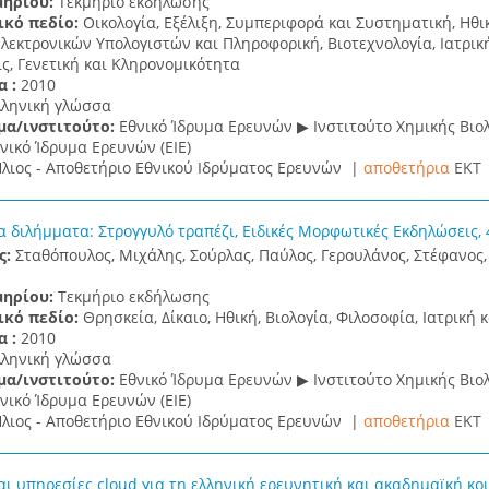
μηρίου:
Τεκμήριο εκδήλωσης
ικό πεδίο:
Οικολογία, Εξέλιξη, Συμπεριφορά και Συστηματική, Ηθι
εκτρονικών Υπολογιστών και Πληροφορική, Βιοτεχνολογία, Ιατρική
ς, Γενετική και Κληρονομικότητα
α :
2010
λληνική γλώσσα
μα/ινστιτούτο:
Εθνικό Ίδρυμα Ερευνών ▶ Ινστιτούτο Χημικής Βιολογ
νικό Ίδρυμα Ερευνών (ΕΙΕ)
λιος - Αποθετήριο Εθνικού Ιδρύματος Ερευνών |
αποθετήρια
EKT
α διλήμματα: Στρογγυλό τραπέζι, Ειδικές Μορφωτικές Εκδηλώσεις,
ς:
Σταθόπουλος, Μιχάλης, Σούρλας, Παύλος, Γερουλάνος, Στέφανος,
μηρίου:
Τεκμήριο εκδήλωσης
ικό πεδίο:
Θρησκεία, Δίκαιο, Ηθική, Βιολογία, Φιλοσοφία, Ιατρική 
α :
2010
λληνική γλώσσα
μα/ινστιτούτο:
Εθνικό Ίδρυμα Ερευνών ▶ Ινστιτούτο Χημικής Βιολογ
νικό Ίδρυμα Ερευνών (ΕΙΕ)
λιος - Αποθετήριο Εθνικού Ιδρύματος Ερευνών |
αποθετήρια
EKT
ι υπηρεσίες cloud για τη ελληνική ερευνητική και ακαδημαϊκή κοιν