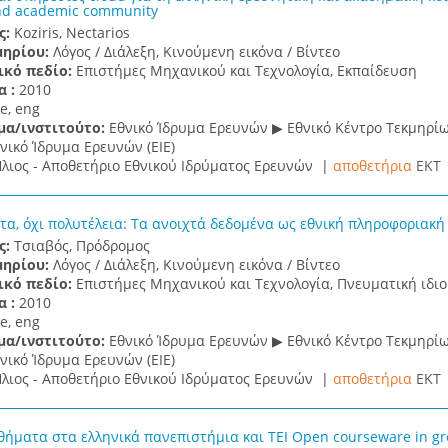
nd academic community
ς:
Koziris, Nectarios
μηρίου:
Λόγος / Διάλεξη, Κινούμενη εικόνα / Βίντεο
ικό πεδίο:
Επιστήμες Μηχανικού και Τεχνολογία, Εκπαίδευση
α :
2010
e, eng
μα/ινστιτούτο:
Εθνικό Ίδρυμα Ερευνών ▶ Εθνικό Κέντρο Τεκμηρί
νικό Ίδρυμα Ερευνών (ΕΙΕ)
λιος - Αποθετήριο Εθνικού Ιδρύματος Ερευνών |
αποθετήρια
EKT
τα, όχι πολυτέλεια: Τα ανοιχτά δεδομένα ως εθνική πληροφοριακ
ς:
Τσιαβός, Πρόδρομος
μηρίου:
Λόγος / Διάλεξη, Κινούμενη εικόνα / Βίντεο
ικό πεδίο:
Επιστήμες Μηχανικού και Τεχνολογία, Πνευματική ιδι
α :
2010
e, eng
μα/ινστιτούτο:
Εθνικό Ίδρυμα Ερευνών ▶ Εθνικό Κέντρο Τεκμηρί
νικό Ίδρυμα Ερευνών (ΕΙΕ)
λιος - Αποθετήριο Εθνικού Ιδρύματος Ερευνών |
αποθετήρια
EKT
θήματα στα ελληνικά πανεπιστήμια και ΤΕΙ Open courseware in gre