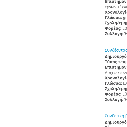
Επιστημον
έργων τέχν
Χρονολογί
Γλώσσα:
gr
Σχολή/τμή
Φορέας:
Εθ
Συλλογή:
Ή
Συνδέοντας
Δημιουργό
Τύπος τεκ
Επιστημον
Αρχιτεκτον
Χρονολογί
Γλώσσα:
Ε
Σχολή/τμή
Φορέας:
Εθ
Συλλογή:
Ή
Συνθετική 
Δημιουργό