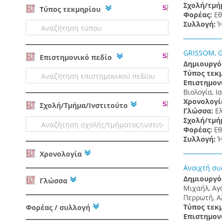
Σχολή/τμή
Tύπος τεκμηρίου
Φορέας:
Εθ
Συλλογή:
Ή
GRISSOM, GR
Επιστημονικό πεδίο
Δημιουργό
Τύπος τεκ
Επιστημον
Βιολογία, Ι
Χρονολογί
Σχολή/Τμήμα/Ινστιτούτο
Γλώσσα:
Ε
Σχολή/τμή
Φορέας:
Εθ
Συλλογή:
Ή
Χρονολογία
Ανοιχτή συ
Δημιουργό
Γλώσσα
Μιχαήλ, Αγά
Περρωτή, Αλ
Τύπος τεκ
Φορέας / συλλογή
Επιστημον