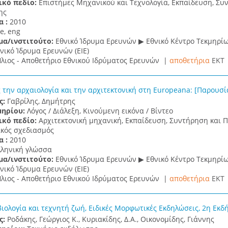
ικό πεδίο:
Επιστήμες Μηχανικού και Τεχνολογία, Εκπαίδευση, Σ
ης
α :
2010
e, eng
μα/ινστιτούτο:
Εθνικό Ίδρυμα Ερευνών ▶ Εθνικό Κέντρο Τεκμηρί
νικό Ίδρυμα Ερευνών (ΕΙΕ)
λιος - Αποθετήριο Εθνικού Ιδρύματος Ερευνών |
αποθετήρια
EKT
 την αρχαιολογία και την αρχιτεκτονική στη Europeana: [Παρουσί
ς:
Γαβρίλης, Δημήτρης
μηρίου:
Λόγος / Διάλεξη, Κινούμενη εικόνα / Βίντεο
ικό πεδίο:
Αρχιτεκτονική μηχανική, Εκπαίδευση, Συντήρηση και 
ικός σχεδιασμός
α :
2010
λληνική γλώσσα
μα/ινστιτούτο:
Εθνικό Ίδρυμα Ερευνών ▶ Εθνικό Κέντρο Τεκμηρί
νικό Ίδρυμα Ερευνών (ΕΙΕ)
λιος - Αποθετήριο Εθνικού Ιδρύματος Ερευνών |
αποθετήρια
EKT
βιολογία και τεχνητή ζωή, Ειδικές Μορφωτικές Εκδηλώσεις, 2η Εκ
ς:
Ροδάκης, Γεώργιος K., Κυριακίδης, Δ.Α., Οικονομίδης, Γιάννης