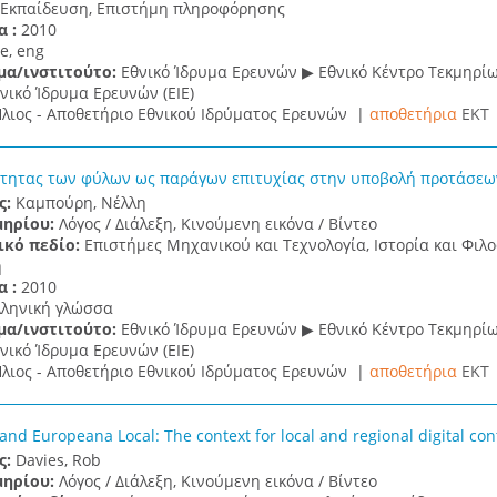
 Εκπαίδευση, Επιστήμη πληροφόρησης
α :
2010
e, eng
μα/ινστιτούτο:
Εθνικό Ίδρυμα Ερευνών ▶ Εθνικό Κέντρο Τεκμηρί
νικό Ίδρυμα Ερευνών (ΕΙΕ)
λιος - Αποθετήριο Εθνικού Ιδρύματος Ερευνών |
αποθετήρια
EKT
τητας των φύλων ως παράγων επιτυχίας στην υποβολή προτάσεων
ς:
Καμπούρη, Νέλλη
μηρίου:
Λόγος / Διάλεξη, Κινούμενη εικόνα / Βίντεο
ικό πεδίο:
Επιστήμες Μηχανικού και Τεχνολογία, Ιστορία και Φιλ
η
α :
2010
λληνική γλώσσα
μα/ινστιτούτο:
Εθνικό Ίδρυμα Ερευνών ▶ Εθνικό Κέντρο Τεκμηρί
νικό Ίδρυμα Ερευνών (ΕΙΕ)
λιος - Αποθετήριο Εθνικού Ιδρύματος Ερευνών |
αποθετήρια
EKT
nd Europeana Local: The context for local and regional digital con
ς:
Davies, Rob
μηρίου:
Λόγος / Διάλεξη, Κινούμενη εικόνα / Βίντεο