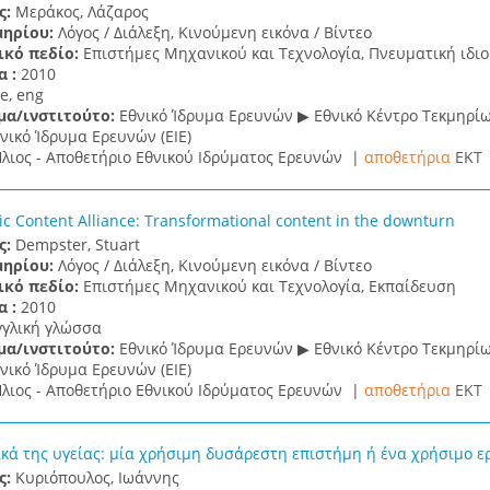
ς:
Μεράκος, Λάζαρος
μηρίου:
Λόγος / Διάλεξη, Κινούμενη εικόνα / Βίντεο
ικό πεδίο:
Επιστήμες Μηχανικού και Τεχνολογία, Πνευματική ιδι
α :
2010
e, eng
μα/ινστιτούτο:
Εθνικό Ίδρυμα Ερευνών ▶ Εθνικό Κέντρο Τεκμηρί
νικό Ίδρυμα Ερευνών (ΕΙΕ)
λιος - Αποθετήριο Εθνικού Ιδρύματος Ερευνών |
αποθετήρια
EKT
ic Content Alliance: Transformational content in the downturn
ς:
Dempster, Stuart
μηρίου:
Λόγος / Διάλεξη, Κινούμενη εικόνα / Βίντεο
ικό πεδίο:
Επιστήμες Μηχανικού και Τεχνολογία, Εκπαίδευση
α :
2010
γγλική γλώσσα
μα/ινστιτούτο:
Εθνικό Ίδρυμα Ερευνών ▶ Εθνικό Κέντρο Τεκμηρί
νικό Ίδρυμα Ερευνών (ΕΙΕ)
λιος - Αποθετήριο Εθνικού Ιδρύματος Ερευνών |
αποθετήρια
EKT
κά της υγείας: μία χρήσιμη δυσάρεστη επιστήμη ή ένα χρήσιμο εργ
ς:
Κυριόπουλος, Ιωάννης