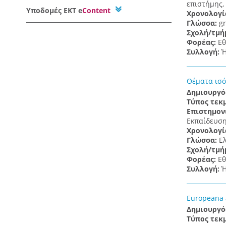
επιστήμης,
Υποδομές
ΕΚΤ e
Content
Χρονολογί
Γλώσσα:
gr
Σχολή/τμή
Φορέας:
Εθ
Συλλογή:
Ή
Θέματα ισό
Δημιουργό
Τύπος τεκ
Επιστημον
Εκπαίδευσ
Χρονολογί
Γλώσσα:
Ε
Σχολή/τμή
Φορέας:
Εθ
Συλλογή:
Ή
Europeana a
Δημιουργό
Τύπος τεκ