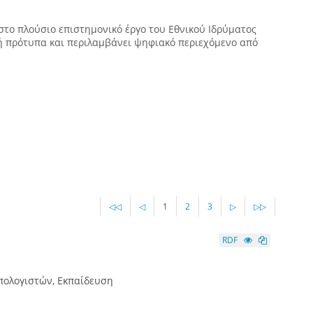
το πλούσιο επιστημονικό έργο του Εθνικού Ιδρύματος
ή πρότυπα και περιλαμβάνει ψηφιακό περιεχόμενο από
◁◁
◁
1
2
3
▷
▷▷
RDF
υπολογιστών, Εκπαίδευση