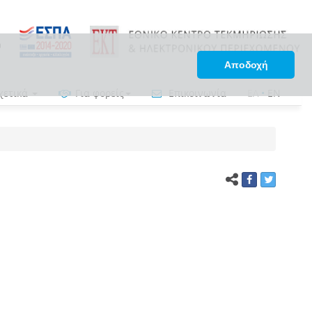
Αποδοχή
χετικά
Για φορείς
Επικοινωνία
ΕΛ
•
EN