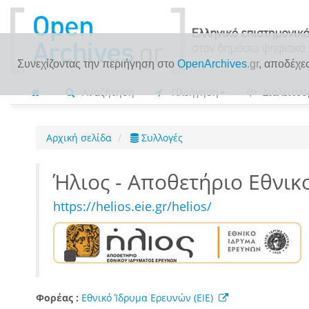
Συνεχίζοντας την περιήγηση στο
OpenArchives
.gr
, αποδέχε
Αναζήτηση
Πλοήγηση
Διαλειτου
Αρχική σελίδα
Συλλογές
Ήλιος - Αποθετήριο Εθνι
https://helios.eie.gr/helios/
Φορέας :
Εθνικό Ίδρυμα Ερευνών (ΕΙΕ)