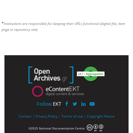
*
Institutions are responsible for keeping their URLs functional (digital file, item
page in repository site)
Follow
EKT
Contact
|
Privacy Policy
|
Terms of use
|
Copyright Notice
©2025 National Documentation Centre