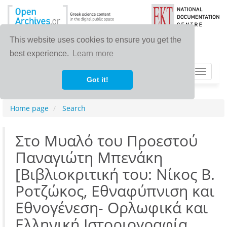
This website uses cookies to ensure you get the
best experience.
Learn more
Toggle
Got it!
navigat
Home page
Search
Στο Μυαλό του Προεστού
Παναγιώτη Μπενάκη
[Βιβλιοκριτική του: Νίκος Β.
Ροτζώκος, Εθναφύπνιση και
Εθνογένεση- Ορλωφικά και
Ελληνική Ιστοριογραφία,