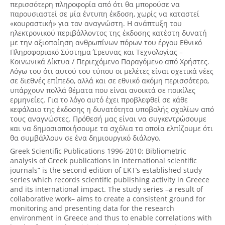
περισσότερη πληροφορία από ότι θα μπορούσε να
παρουσιαστεί σε μία έντυπη έκδοση, χωρίς να καταστεί
«κουραστική» για τον αναγνώστη. Η ανάπτυξη του
ηλεκτρονικού περιβάλλοντος της έκδοσης κατέστη δυνατή
με την αξιοποίηση ανθρωπίνων πόρων του έργου Εθνικό
Πληροφοριακό Σύστημα Έρευνας και Τεχνολογίας –
Κοινωνικά Δίκτυα / Περιεχόμενο Παραγόμενο από Χρήστες.
Λόγω του ότι αυτού του τύπου οι μελέτες είναι σχετικά νέες
σε διεθνές επίπεδο, αλλά και σε εθνικό ακόμη περισσότερο,
υπάρχουν πολλά θέματα που είναι ανοικτά σε ποικίλες
ερμηνείες. Για το λόγο αυτό έχει προβλεφθεί σε κάθε
κεφάλαιο της έκδοσης η δυνατότητα υποβολής σχολίων από
τους αναγνώστες. Πρόθεσή μας είναι να συγκεντρώσουμε
και να δημοσιοποιήσουμε τα σχόλια τα οποία ελπίζουμε ότι
θα συμβάλλουν σε ένα δημιουργικό διάλογο.
Greek Scientific Publications 1996-2010: Bibliometric
analysis of Greek publications in international scientific
journals” is the second edition of EKT’s established study
series which records scientific publishing activity in Greece
and its international impact. The study series –a result of
collaborative work– aims to create a consistent ground for
monitoring and presenting data for the research
environment in Greece and thus to enable correlations with