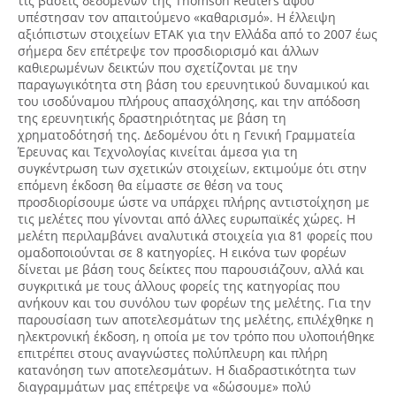
τις βάσεις δεδομένων της Thomson Reuters αφού
υπέστησαν τον απαιτούμενο «καθαρισμό». Η έλλειψη
αξιόπιστων στοιχείων ΕΤΑΚ για την Ελλάδα από το 2007 έως
σήμερα δεν επέτρεψε τον προσδιορισμό και άλλων
καθιερωμένων δεικτών που σχετίζονται με την
παραγωγικότητα στη βάση του ερευνητικού δυναμικού και
του ισοδύναμου πλήρους απασχόλησης, και την απόδοση
της ερευνητικής δραστηριότητας με βάση τη
χρηματοδότησή της. Δεδομένου ότι η Γενική Γραμματεία
Έρευνας και Τεχνολογίας κινείται άμεσα για τη
συγκέντρωση των σχετικών στοιχείων, εκτιμούμε ότι στην
επόμενη έκδοση θα είμαστε σε θέση να τους
προσδιορίσουμε ώστε να υπάρχει πλήρης αντιστοίχηση με
τις μελέτες που γίνονται από άλλες ευρωπαϊκές χώρες. Η
μελέτη περιλαμβάνει αναλυτικά στοιχεία για 81 φορείς που
ομαδοποιούνται σε 8 κατηγορίες. Η εικόνα των φορέων
δίνεται με βάση τους δείκτες που παρουσιάζουν, αλλά και
συγκριτικά με τους άλλους φορείς της κατηγορίας που
ανήκουν και του συνόλου των φορέων της μελέτης. Για την
παρουσίαση των αποτελεσμάτων της μελέτης, επιλέχθηκε η
ηλεκτρονική έκδοση, η οποία με τον τρόπο που υλοποιήθηκε
επιτρέπει στους αναγνώστες πολύπλευρη και πλήρη
κατανόηση των αποτελεσμάτων. Η διαδραστικότητα των
διαγραμμάτων μας επέτρεψε να «δώσουμε» πολύ