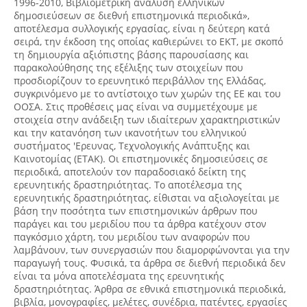
1996-2010, Βιβλιομετρική ανάλυση ελληνικών
δημοσιεύσεων σε διεθνή επιστημονικά περιοδικά»,
αποτέλεσμα συλλογικής εργασίας, είναι η δεύτερη κατά
σειρά, την έκδοση της οποίας καθιερώνει το ΕΚΤ, με σκοπό
τη δημιουργία αξιόπιστης βάσης παρουσίασης και
παρακολούθησης της εξέλιξης των στοιχείων που
προσδιορίζουν το ερευνητικό περιβάλλον της Ελλάδας,
συγκρινόμενο με το αντίστοιχο των χωρών της ΕΕ και του
ΟΟΣΑ. Στις προθέσεις μας είναι να συμμετέχουμε με
στοιχεία στην ανάδειξη των ιδιαίτερων χαρακτηριστικών
και την κατανόηση των ικανοτήτων του ελληνικού
συστήματος 'Ερευνας, Τεχνολογικής Ανάπτυξης και
Καινοτομίας (ΕΤΑΚ). Οι επιστημονικές δημοσιεύσεις σε
περιοδικά, αποτελούν τον παραδοσιακό δείκτη της
ερευνητικής δραστηριότητας. Το αποτέλεσμα της
ερευνητικής δραστηριότητας, είθισται να αξιολογείται με
βάση την ποσότητα των επιστημονικών άρθρων που
παράγει και του μεριδίου που τα άρθρα κατέχουν στον
παγκόσμιο χάρτη, του μεριδίου των αναφορών που
λαμβάνουν, των συνεργασιών που διαμορφώνονται για την
παραγωγή τους. Φυσικά, τα άρθρα σε διεθνή περιοδικά δεν
είναι τα μόνα αποτελέσματα της ερευνητικής
δραστηριότητας. Άρθρα σε εθνικά επιστημονικά περιοδικά,
βιβλία, μονογραφίες, μελέτες, συνέδρια, πατέντες, εργασίες