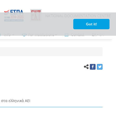
Got it!
Info
For institutions
Contact
ΕΛ
•
ΕΝ
στα ελληνικά ΑΕΙ