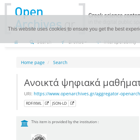
This website uses cookies to ensure you get the best exper
Search
Browse
Interoperability
Home page
Search
Ανοικτά ψηφιακά μαθήματ
URI:
https://www.openarchives.gr/aggregator-openarc
RDF/XML
JSON-LD
This item is provided by the institution :