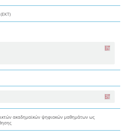
(ΕΚΤ)
οικτών ακαδημαϊκών ψηφιακών μαθημάτων ως
θησης