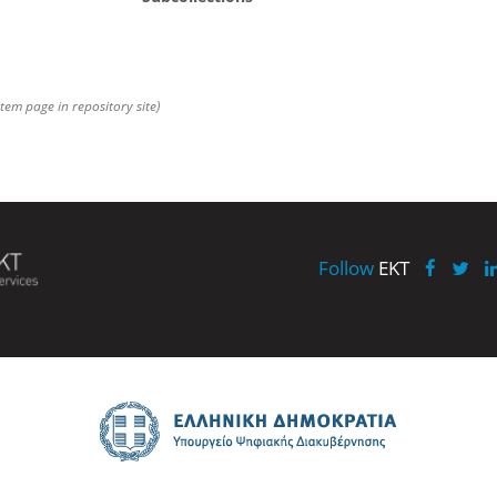
item page in repository site)
Follow
EKT