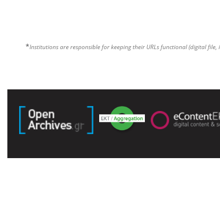
*
Institutions are responsible for keeping their URLs functional (digital file, 