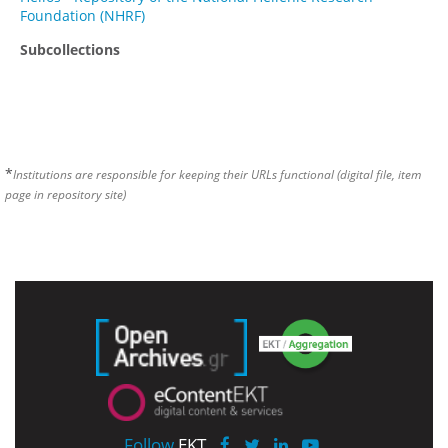
Foundation (NHRF)
Subcollections
*
Institutions are responsible for keeping their URLs functional (digital file, item
page in repository site)
Follow
EKT