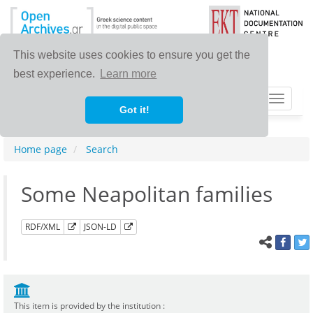
This website uses cookies to ensure you get the
best experience.
Learn more
Toggle
Got it!
navigat
Home page
Search
Some Neapolitan families
RDF/XML
JSON-LD
This item is provided by the institution :