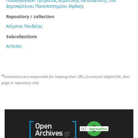
Παιδαγωγικού Τμήματος Δημοτικής Εκπαίδευσης του
Δημοκρίτειου Πανεπιστημίου Θράκης
Repository / collection
Κείμενα Παιδείας
Subcollections
Articles
*
Institutions are responsible for keeping their URLs functional (digital file, item
page in repository site)