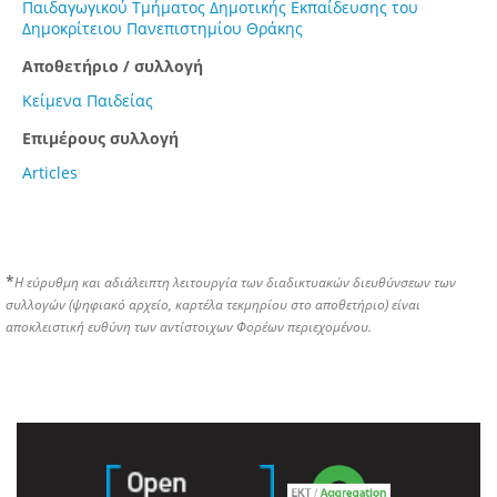
Παιδαγωγικού Τμήματος Δημοτικής Εκπαίδευσης του
Δημοκρίτειου Πανεπιστημίου Θράκης
Αποθετήριο / συλλογή
Κείμενα Παιδείας
Επιμέρους συλλογή
Articles
*
Η εύρυθμη και αδιάλειπτη λειτουργία των διαδικτυακών διευθύνσεων των
συλλογών (ψηφιακό αρχείο, καρτέλα τεκμηρίου στο αποθετήριο) είναι
αποκλειστική ευθύνη των αντίστοιχων Φορέων περιεχομένου.