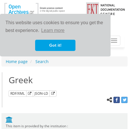
This website uses cookies to ensure you get the
best experience.
Learn more
Toggle
Got it!
navigat
Home page
Search
Greek
RDF/XML
JSON-LD
This item is provided by the institution :