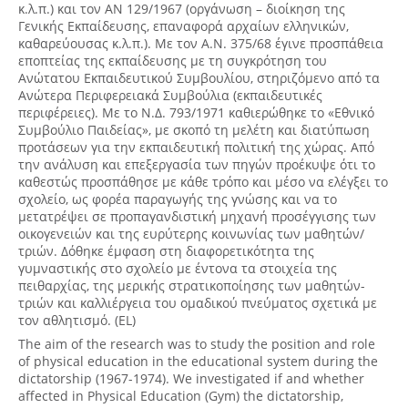
κ.λ.π.) και τον ΑΝ 129/1967 (οργάνωση – διοίκηση της
Γενικής Εκπαίδευσης, επαναφορά αρχαίων ελληνικών,
καθαρεύουσας κ.λ.π.). Με τον Α.Ν. 375/68 έγινε προσπάθεια
εποπτείας της εκπαίδευσης με τη συγκρότηση του
Ανώτατου Εκπαιδευτικού Συμβουλίου, στηριζόμενο από τα
Ανώτερα Περιφερειακά Συμβούλια (εκπαιδευτικές
περιφέρειες). Με το Ν.Δ. 793/1971 καθιερώθηκε το «Εθνικό
Συμβούλιο Παιδείας», με σκοπό τη μελέτη και διατύπωση
προτάσεων για την εκπαιδευτική πολιτική της χώρας. Από
την ανάλυση και επεξεργασία των πηγών προέκυψε ότι το
καθεστώς προσπάθησε με κάθε τρόπο και μέσο να ελέγξει το
σχολείο, ως φορέα παραγωγής της γνώσης και να το
μετατρέψει σε προπαγανδιστική μηχανή προσέγγισης των
οικογενειών και της ευρύτερης κοινωνίας των μαθητών/
τριών. Δόθηκε έμφαση στη διαφορετικότητα της
γυμναστικής στο σχολείο με έντονα τα στοιχεία της
πειθαρχίας, της μερικής στρατικοποίησης των μαθητών-
τριών και καλλιέργεια του ομαδικού πνεύματος σχετικά με
τον αθλητισμό. (EL)
The aim of the research was to study the position and role
of physical education in the educational system during the
dictatorship (1967-1974). We investigated if and whether
affected in Physical Education (Gym) the dictatorship,