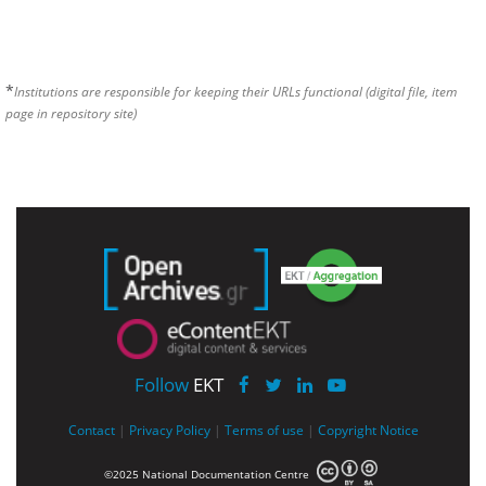
*
Institutions are responsible for keeping their URLs functional (digital file, item
page in repository site)
Follow
EKT
Contact
|
Privacy Policy
|
Terms of use
|
Copyright Notice
©2025 National Documentation Centre