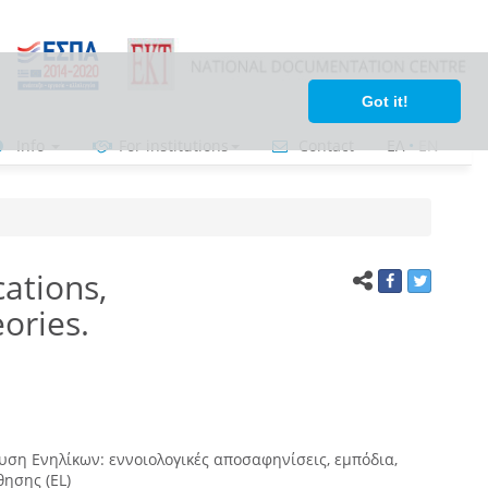
Got it!
Info
For institutions
Contact
ΕΛ
•
ΕΝ
cations,
eories.
ση Ενηλίκων: εννοιολογικές αποσαφηνίσεις, εμπόδια,
θησης (EL)