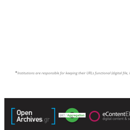
*
Institutions are responsible for keeping their URLs functional (digital file, 