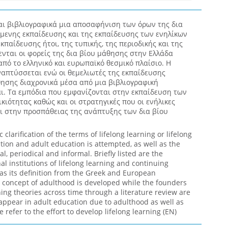
ται βιβλιογραφικά μια αποσαφήνιση των όρων της δια
όμενης εκπαίδευσης και της εκπαίδευσης των ενηλίκων
παίδευσης ήτοι, της τυπικής, της περιοδικής και της
νται οι φορείς της δια βίου μάθησης στην Ελλάδα
από το ελληνικό και ευρωπαϊκό θεσμικό πλαίσιο. Η
ναπτύσσεται ενώ οι θεμελιωτές της εκπαίδευσης
θησης διαχρονικά μέσα από μια βιβλιογραφική
. Τα εμπόδια που εμφανίζονται στην εκπαίδευση των
ικιότητας καθώς και οι στρατηγικές που οι ενήλικες
 στην προσπάθειας της ανάπτυξης των δια βίου
ic clarification of the terms of lifelong learning or lifelong
tion and adult education is attempted, as well as the
al, periodical and informal. Briefly listed are the
l institutions of lifelong learning and continuing
as its definition from the Greek and European
e concept of adulthood is developed while the founders
ing theories across time through a literature review are
 appear in adult education due to adulthood as well as
e refer to the effort to develop lifelong learning (EN)