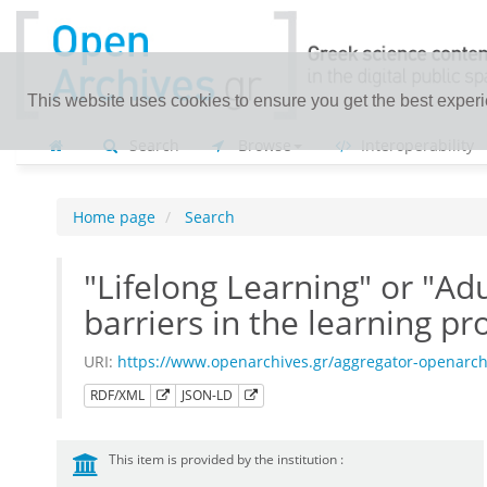
This website uses cookies to ensure you get the best exper
Search
Browse
Interoperability
Home page
Search
"Lifelong Learning" or "Adu
barriers in the learning pr
URI:
https://www.openarchives.gr/aggregator-openarc
RDF/XML
JSON-LD
This item is provided by the institution :