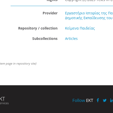
Provider
Εργαστήριο Ιστορίας της Πα
Δημοτικής Εκπαίδευσης του
Repository / collection
Κείμενα Παιδείας
Subcollections
Articles
item page in repository site)
Follow
EKT