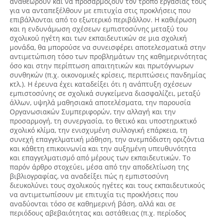
αναθεωρούν και να προσαρμόζουν τον τρόπο εργασίας τους
για να ανταπεξέλθουν με επιτυχία στις προκλήσεις που
επιβάλλονται από το εξωτερικό περιβάλλον. Η καθιέρωση
και η ενδυνάμωση σχέσεων εμπιστοσύνης μεταξύ του
σχολικού ηγέτη και των εκπαιδευτικών σε μια σχολική
μονάδα, θα μπορούσε να συνεισφέρει αποτελεσματικά στην
αντιμετώπιση τόσο των προβλημάτων της καθημερινότητας
όσο και στην περίπτωση απαιτητικών και πρωτόγνωρων
συνθηκών (π.χ. οικονομικές κρίσεις, περιπτώσεις πανδημίας
κτλ.). Η έρευνα έχει καταδείξει ότι η ανάπτυξη σχέσεων
εμπιστοσύνης σε σχολικά συγκείμενα διασφαλίζει, μεταξύ
άλλων, υψηλά μαθησιακά αποτελέσματα, την παρουσία
Οργανωσιακών Συμπεριφορών, την αλλαγή και την
προσαρμογή, τη συνεργασία, το θετικό και υποστηρικτικό
σχολικό κλίμα, την ενισχυμένη συλλογική επάρκεια, τη
συνεχή επαγγελματική μάθηση, την ανεμπόδιστη οριζόντια
και κάθετη επικοινωνία και την αυξημένη υπευθυνότητα
και επαγγελματισμό από μέρους των εκπαιδευτικών. Το
παρόν άρθρο στοχεύει, μέσα από την αποδελτίωση της
βιβλιογραφίας, να αναδείξει πώς η εμπιστοσύνη
διευκολύνει τους σχολικούς ηγέτες και τους εκπαιδευτικούς
να αντιμετωπίσουν με επιτυχία τις προκλήσεις που
αναδύονται τόσο σε καθημερινή βάση, αλλά και σε
περιόδους αβεβαιότητας και αστάθειας (π.χ. περίοδος