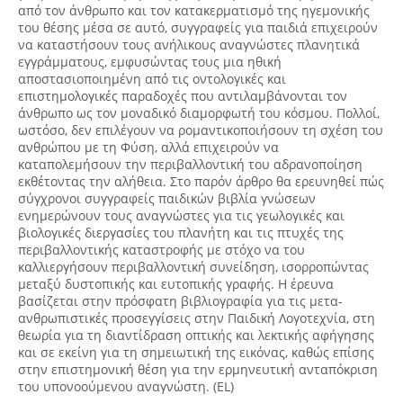
από τον άνθρωπο και τον κατακερματισμό της ηγεμονικής
του θέσης μέσα σε αυτό, συγγραφείς για παιδιά επιχειρούν
να καταστήσουν τους ανήλικους αναγνώστες πλανητικά
εγγράμματους, εμφυσώντας τους μια ηθική
αποστασιοποιημένη από τις οντολογικές και
επιστημολογικές παραδοχές που αντιλαμβάνονται τον
άνθρωπο ως τον μοναδικό διαμορφωτή του κόσμου. Πολλοί,
ωστόσο, δεν επιλέγουν να ρομαντικοποιήσουν τη σχέση του
ανθρώπου με τη Φύση, αλλά επιχειρούν να
καταπολεμήσουν την περιβαλλοντική του αδρανοποίηση
εκθέτοντας την αλήθεια. Στο παρόν άρθρο θα ερευνηθεί πώς
σύγχρονοι συγγραφείς παιδικών βιβλία γνώσεων
ενημερώνουν τους αναγνώστες για τις γεωλογικές και
βιολογικές διεργασίες του πλανήτη και τις πτυχές της
περιβαλλοντικής καταστροφής με στόχο να του
καλλιεργήσουν περιβαλλοντική συνείδηση, ισορροπώντας
μεταξύ δυστοπικής και ευτοπικής γραφής. Η έρευνα
βασίζεται στην πρόσφατη βιβλιογραφία για τις μετα-
ανθρωπιστικές προσεγγίσεις στην Παιδική Λογοτεχνία, στη
θεωρία για τη διαντίδραση οπτικής και λεκτικής αφήγησης
και σε εκείνη για τη σημειωτική της εικόνας, καθώς επίσης
στην επιστημονική θέση για την ερμηνευτική ανταπόκριση
του υπονοούμενου αναγνώστη. (EL)