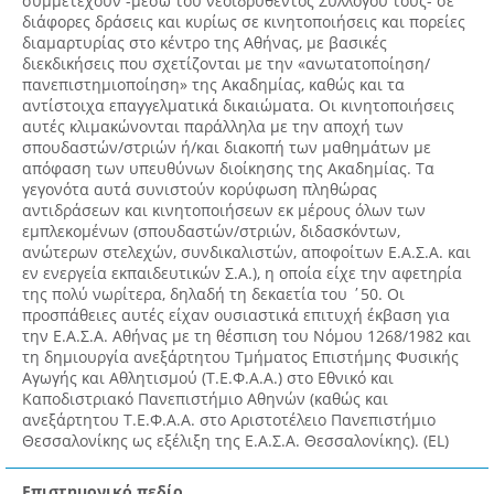
συμμετέχουν -μέσω του νέοϊδρυθέντος Συλλόγου τους- σε
διάφορες δράσεις και κυρίως σε κινητοποιήσεις και πορείες
διαμαρτυρίας στο κέντρο της Αθήνας, με βασικές
διεκδικήσεις που σχετίζονται με την «ανωτατοποίηση/
πανεπιστημιοποίηση» της Ακαδημίας, καθώς και τα
αντίστοιχα επαγγελματικά δικαιώματα. Οι κινητοποιήσεις
αυτές κλιμακώνονται παράλληλα με την αποχή των
σπουδαστών/στριών ή/και διακοπή των μαθημάτων με
απόφαση των υπευθύνων διοίκησης της Ακαδημίας. Τα
γεγονότα αυτά συνιστούν κορύφωση πληθώρας
αντιδράσεων και κινητοποιήσεων εκ μέρους όλων των
εμπλεκομένων (σπουδαστών/στριών, διδασκόντων,
ανώτερων στελεχών, συνδικαλιστών, αποφοίτων Ε.Α.Σ.Α. και
εν ενεργεία εκπαιδευτικών Σ.Α.), η οποία είχε την αφετηρία
της πολύ νωρίτερα, δηλαδή τη δεκαετία του ΄50. Οι
προσπάθειες αυτές είχαν ουσιαστικά επιτυχή έκβαση για
την Ε.Α.Σ.Α. Αθήνας με τη θέσπιση του Νόμου 1268/1982 και
τη δημιουργία ανεξάρτητου Τμήματος Επιστήμης Φυσικής
Αγωγής και Αθλητισμού (Τ.Ε.Φ.Α.Α.) στο Εθνικό και
Καποδιστριακό Πανεπιστήμιο Αθηνών (καθώς και
ανεξάρτητου Τ.Ε.Φ.Α.Α. στο Αριστοτέλειο Πανεπιστήμιο
Θεσσαλονίκης ως εξέλιξη της Ε.Α.Σ.Α. Θεσσαλονίκης). (EL)
Επιστημονικό πεδίο