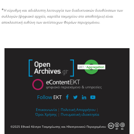
*
Η εύρυθμη και αδιάλειπτη λειτουργία των διαδικτυακών διευθύνσεων των
συλλογών (ψηφιακό αρχείο, καρτέλα τεκμηρίου στο αποθετήριο) είναι
αποκλειστική ευθύνη των αντίστοιχων Φορέων περιεχομένου.
Follow
EKT
Επικοινωνία
|
Πολιτική Απορρήτου
|
Όροι Χρήσης
|
Πνευματική ιδιοκτησία
©2025 Εθνικό Κέντρο Τεκμηρίωσης και Ηλεκτρονικού Περιεχομένου