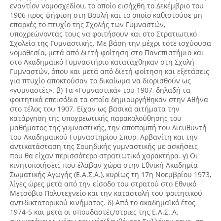
εναντίον νομοσχεδίου, το οποίο εισήχθη το Δεκέμβριο του
1906 προς ψήφιση στη Βουλή και το οποίο καθιστούσε μη
επαρκές το πτυχίο της Σχολής των Γυμναστών,
υποχρεώνοντάς τους να φοιτήσουν και στο Στρατιωτικό
Σχολείο της Γυμναστικής. Με βάση την μέχρι τότε ισχύουσα
νομοθεσία, μετά από διετή φοίτηση στο Πανεπιστήμιο και
στο Ακαδημαϊκό Γυμναστήριο κατατάχθηκαν στη Σχολή
Γυμναστών, όπου και μετά από διετή φοίτηση και εξετάσεις
για πτυχίο αποκτούσαν το δικαίωμα να διορισθούν ως
«γυμναστές». β) Τα «Γυμναστικά» του 1907, δηλαδή τα
φοιτητικά επεισόδια τα οποία δημιουργήθηκαν στην Αθήνα
στο τέλος του 1907. Είχαν ως βασικά αιτήματα την
κατάργηση της υποχρεωτικής παρακολούθησης του
μαθήματος της γυμναστικής, την αποπομπή του Διευθυντή
του Ακαδημαϊκού Γυμναστηρίου Σπυρ. Αρβανίτη και την
αντικατάσταση της Σουηδικής γυμναστικής με ασκήσεις
που θα είχαν περισσότερο στρατιωτικό χαρακτήρα. γ) Οι
κινητοποιήσεις που έλαβαν χώρα στην Εθνική Ακαδημία
Σωματικής Αγωγής (Ε.Α.Σ.Α.), κυρίως τη 17η Νοεμβρίου 1973,
λίγες ώρες μετά από την είσοδο του στρατού στο Εθνικό
Μετσόβιο Πολυτεχνείο και την καταστολή του φοιτητικού
αντιδικτατορικού κινήματος. δ) Από το ακαδημαϊκό έτος
1974-5 και μετά οι σπουδαστές/στριες της Ε.Α.Σ..Α.