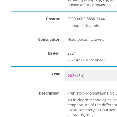
μικροσκοπίας σάρωσης (EL)
Creator
0000-0002-5850-8144
Iliopoulos, Ioannis
Contributor
Ηλιόπουλος, Ιωάννης
Issued
2021
2021-05-18T16:34:44Z
Year
2021
(EN)
Description
Prehistory Monographs, Vol
An in-depth technological s
temperature of the differen
EM IB cemetery at Gournes, 
(SEM/EDS). (EL)