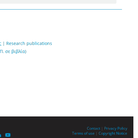
 | Research publications
Π. σε βιβλία)
Contact
|
Privacy Policy
Terms of use
|
Copyright Notice