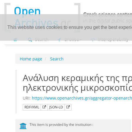
This website uses cookies to ensure you get the best exper
Search
Browse
Interoperability
Home page
Search
Ανάλυση κεραμικής της πρ
ηλεκτρονικής μικροσκοπί
URI:
https://www.openarchives.gr/aggregator-openar
RDF/XML
JSON-LD
This item is provided by the institution :