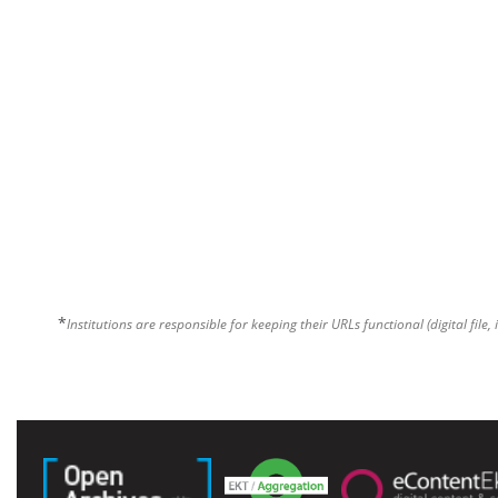
*
Institutions are responsible for keeping their URLs functional (digital file, 