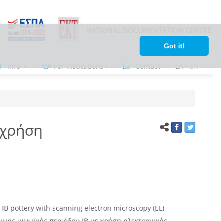
Got it!
Info
For institutions
Contact
ΕΛ
•
ΕΝ
 χρήση
 IB pottery with scanning electron microscopy (EL)
ιμης μινωϊκής περιόδου ΙΒ με χρήση ηλεκτρονικής