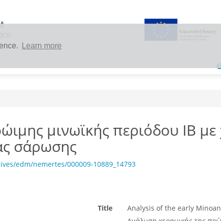
ience.
Learn more
ώιμης μινωϊκής περιόδου ΙΒ με
ας σάρωσης
chives/edm/nemertes/000009-10889_14793
Title
Analysis of the early Minoan
Ανάλυση κεραμικής της πρώ