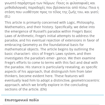
γνωστό παράρτημα των Νόμων; Ποιες οι φιλοσοφικές και
μεθοδολογικές παραδοχές που βρίσκονται από πίσω; Ποια η
στάση που υιοθέτησε προς το τέλος της ζωής του, και γιατί;
(EL)
This article is primarily concerned with Logic, Philosophy,
Mathematics, and their history. Specifically, we delve into
the emergence of Russell’s paradox within Frege’s Basic
Laws of Arithmetic, Frege’s initial attempts to address the
paradox, and his eventual rejection of extensions in favor of
embracing Geometry as the foundational basis for
mathematical objects. The article begins by outlining the
basic characteri- stics of Frege’s Laws system, and then
investigates the paradox’s emer- gence. We then examine
Frege’s efforts to come to terms with this fact and deal with
the paradox. His stance is particularly revealing, as specific
aspects of his approach, that distinguish him from later
thinkers, become evident here. These features will
eventually lead him to adopt a distinctive, geometricocentric
approach, which we briefly explore in the concluding
sections of the article. (EN)
Επιστημονικό πεδίο