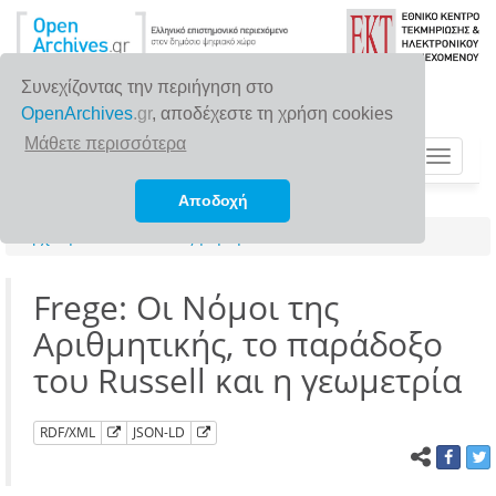
Συνεχίζοντας την περιήγηση στο
OpenArchives
.gr
, αποδέχεστε τη χρήση cookies
Μάθετε περισσότερα
Toggle
navigat
Αποδοχή
Αρχική σελίδα
Αναζήτηση
Frege: Οι Νόμοι της
Αριθμητικής, το παράδοξο
του Russell και η γεωμετρία
RDF/XML
JSON-LD