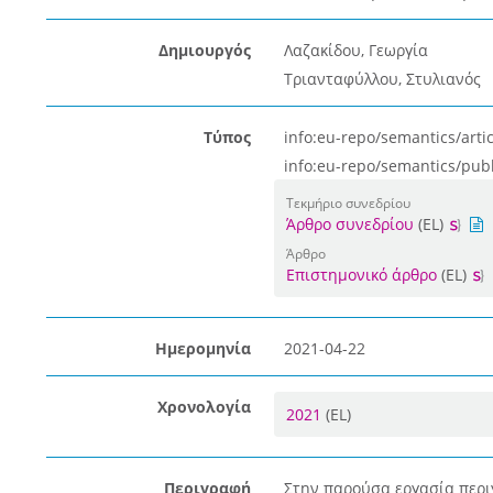
Δημιουργός
Λαζακίδου, Γεωργία
Τριανταφύλλου, Στυλιανός
Τύπος
info:eu-repo/semantics/artic
info:eu-repo/semantics/pub
Τεκμήριο συνεδρίου
Άρθρο συνεδρίου
(EL)
Άρθρο
Επιστημονικό άρθρο
(EL)
Ημερομηνία
2021-04-22
Χρονολογία
2021
(EL)
Περιγραφή
Στην παρούσα εργασία περι