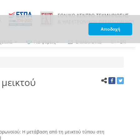
Αποδοχή
χετικά
Για φορείς
Επικοινωνία
ΕΛ
•
EN
 μεικτού
ορωνοϊού: Η μετάβαση από τη μεικτού τύπου στη
)