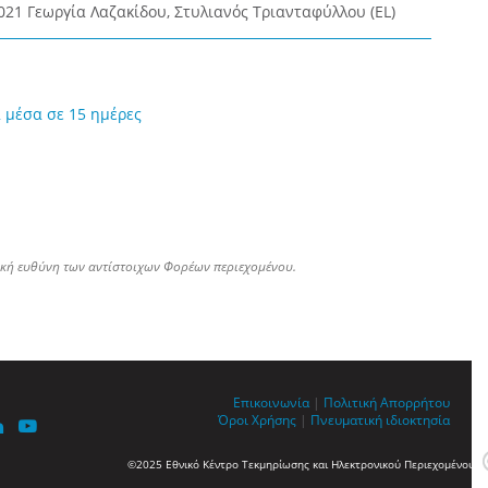
2021 Γεωργία Λαζακίδου, Στυλιανός Τριανταφύλλου (EL)
 μέσα σε 15 ημέρες
ική ευθύνη των αντίστοιχων Φορέων περιεχομένου.
Επικοινωνία
|
Πολιτική Απορρήτου
Όροι Χρήσης
|
Πνευματική ιδιοκτησία
©2025 Εθνικό Κέντρο Τεκμηρίωσης και Ηλεκτρονικού Περιεχομένου