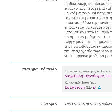
διαδικτυακής εκπαίδευσης σ
είναι το πώς πέτυχε μια τά
μεικτό μοντέλο μάθησης στο
τάχιστα και με επιτυχία στ
απόσταση λόγω της πανδημί
επιδιώκεται να καταδειχθεί
μεταβατικού σταδίου πριν 
πρίσμα των μαθητών. Για τ
ελήφθησαν ημι-δομημένες σ
της πρωτοβάθμιας εκπαίδευ
την επεξεργασία των δεδομ
για τη προαναφερθείσα μετά
Επιστημονικό πεδίο
Κοινωνικές Επιστήμες ▶ Οικονομι
Διαχείριση Τεχνολογίας και
Κοινωνικές Επιστήμες
Εκπαίδευση
(EL)
Συνέδριο
Από τον 20ο στον 21ο αιώνα