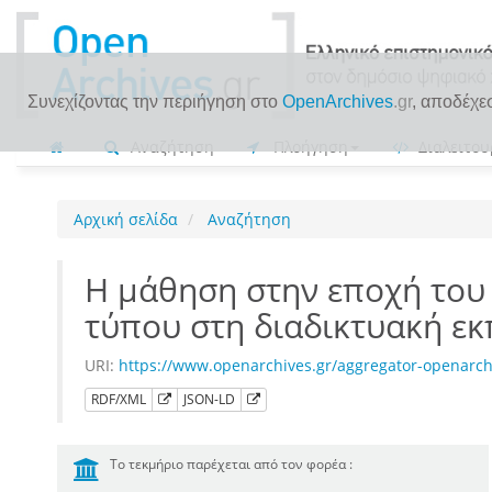
Συνεχίζοντας την περιήγηση στο
OpenArchives
.gr
, αποδέχε
Αναζήτηση
Πλοήγηση
Διαλειτου
Αρχική σελίδα
Αναζήτηση
Η μάθηση στην εποχή του
τύπου στη διαδικτυακή ε
URI:
https://www.openarchives.gr/aggregator-openarc
RDF/XML
JSON-LD
Το τεκμήριο παρέχεται από τον φορέα :