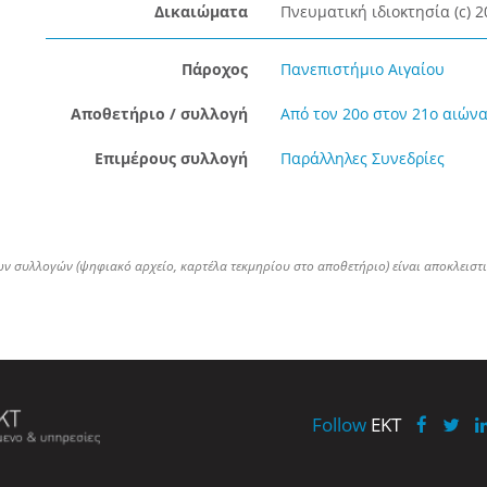
Δικαιώματα
Πνευματική ιδιοκτησία (c) 
Πάροχος
Πανεπιστήμιο Αιγαίου
Αποθετήριο / συλλογή
Από τον 20ο στον 21ο αιώνα
Επιμέρους συλλογή
Παράλληλες Συνεδρίες
ων συλλογών (ψηφιακό αρχείο, καρτέλα τεκμηρίου στο αποθετήριο) είναι αποκλειστ
Follow
EKT