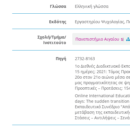
Γλώσσα
Ελληνική γλώσσα
Εκδότης
Εργαστηρίου Ψυχολογίας, Π
Σχολή/Τμήμα/
Πανεπιστήμιο Αιγαίου
Ινστιτούτο
Πηγή
2732-8163
1ο Διεθνές Διαδικτυακό Εκπ
15 ημέρες; 2021: Τόμος Πρα
20ο στον 21ο αιώνα μέσα σ
μας πραγματικότητας σε ψηφ
Προοπτικές – Προτάσεις; 154
Online International Educat
days: The sudden transition
Εκπαιδευτικό Συνέδριο "Από
μετάβαση της εκπαιδευτική
Στάσεις – Αντιλήψεις – Σενά