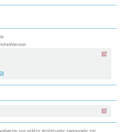
le
lishedVersion
γράφεται μια μελέτη περίπτωσης εφαρμογής της