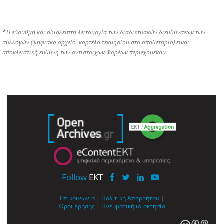
*
Η εύρυθμη και αδιάλειπτη λειτουργία των διαδικτυακών διευθύνσεων των
συλλογών (ψηφιακό αρχείο, καρτέλα τεκμηρίου στο αποθετήριο) είναι
αποκλειστική ευθύνη των αντίστοιχων Φορέων περιεχομένου.
Follow
EKT
Επικοινωνία
|
Πολιτική Απορρήτου
|
Όροι Χρήσης
|
Πνευματική ιδιοκτησία