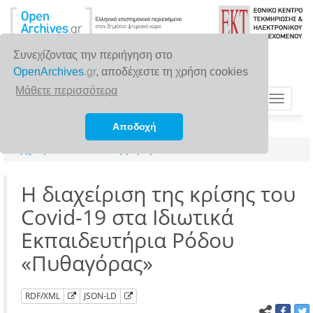
Συνεχίζοντας την περιήγηση στο
OpenArchives
.gr
, αποδέχεστε τη χρήση cookies
Μάθετε περισσότερα
Toggle
navigat
Αποδοχή
Αρχική σελίδα
Αναζήτηση
Η διαχείριση της κρίσης του
Covid-19 στα Ιδιωτικά
Εκπαιδευτήρια Ρόδου
«Πυθαγόρας»
RDF/XML
JSON-LD