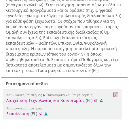
(άνοιγμα σχολείων). Στην εισήγησή παρουσιάζονται όλα τα
λειτουργικά προγράμματα και οι δράσεις (π.χ. ψηφιακά
εργαλεία, ερωτηματολόγια, εμπλουτισμός διαδικασιών κ.λπ)
για κάθε φάση ξεχωριστά. Οι στόχοι που τέθηκαν για τη
ριζική αναδιοργάνωση αφορούσαν τους παρακάτω τομείς:
Ομαλή συνέχεια της εκπαιδευτικής διαδικασίας (ύλη,
επαναλήψεις κ.λπ), Επίτευξη διαδραστικότητας
εκπαιδευτικών – μαθητών, Επικοινωνία, Ψυχολογική
υποστήριξη. Η παρούσα εισήγηση αποτελεί μία πρακτική
διαχείρισης κρίσεων (όπως του covid-19), η όποια
υιοθετήθηκε από τα Ιδ. Εκπαιδευτήρια Πυθαγόρας και είχε
θετικότατα αποτελέσματα με σημαντικότερο όλων την
επίτευξη του… «Τόσο μακριά… τόσο κοντά!» (EL)
Επιστημονικό πεδίο
Κοινωνικές Επιστήμες ▶ Οικονομικά και Επιχειρήσεις
Διαχείριση Τεχνολογίας και Καινοτομίας
(EL)
Κοινωνικές Επιστήμες
Εκπαίδευση
(EL)