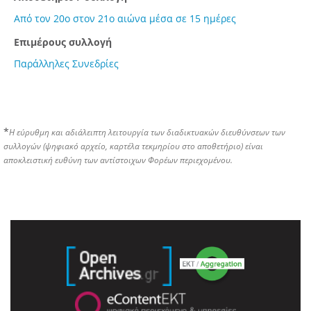
Από τον 20ο στον 21ο αιώνα μέσα σε 15 ημέρες
Επιμέρους συλλογή
Παράλληλες Συνεδρίες
*
Η εύρυθμη και αδιάλειπτη λειτουργία των διαδικτυακών διευθύνσεων των
συλλογών (ψηφιακό αρχείο, καρτέλα τεκμηρίου στο αποθετήριο) είναι
αποκλειστική ευθύνη των αντίστοιχων Φορέων περιεχομένου.