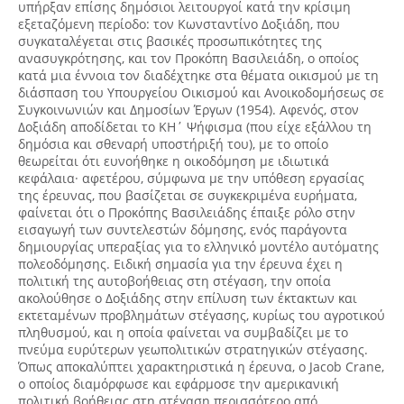
υπήρξαν επίσης δημόσιοι λειτουργοί κατά την κρίσιμη
εξεταζόμενη περίοδο: τον Κωνσταντίνο Δοξιάδη, που
συγκαταλέγεται στις βασικές προσωπικότητες της
ανασυγκρότησης, και τον Προκόπη Βασιλειάδη, ο οποίος
κατά μια έννοια τον διαδέχτηκε στα θέματα οικισμού με τη
διάσπαση του Υπουργείου Οικισμού και Ανοικοδομήσεως σε
Συγκοινωνιών και Δημοσίων Έργων (1954). Αφενός, στον
Δοξιάδη αποδίδεται το ΚΗ΄ Ψήφισμα (που είχε εξάλλου τη
δημόσια και σθεναρή υποστήριξή του), με το οποίο
θεωρείται ότι ευνοήθηκε η οικοδόμηση με ιδιωτικά
κεφάλαια· αφετέρου, σύμφωνα με την υπόθεση εργασίας
της έρευνας, που βασίζεται σε συγκεκριμένα ευρήματα,
φαίνεται ότι ο Προκόπης Βασιλειάδης έπαιξε ρόλο στην
εισαγωγή των συντελεστών δόμησης, ενός παράγοντα
δημιουργίας υπεραξίας για το ελληνικό μοντέλο αυτόματης
πολεοδόμησης. Ειδική σημασία για την έρευνα έχει η
πολιτική της αυτοβοήθειας στη στέγαση, την οποία
ακολούθησε ο Δοξιάδης στην επίλυση των έκτακτων και
εκτεταμένων προβλημάτων στέγασης, κυρίως του αγροτικού
πληθυσμού, και η οποία φαίνεται να συμβαδίζει με το
πνεύμα ευρύτερων γεωπολιτικών στρατηγικών στέγασης.
Όπως αποκαλύπτει χαρακτηριστικά η έρευνα, ο Jacob Crane,
ο οποίος διαμόρφωσε και εφάρμοσε την αμερικανική
πολιτική βοήθειας στη στέγαση περισσότερο από