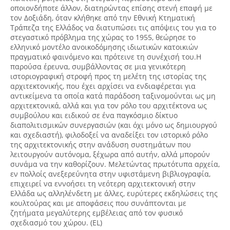
οποιονδήποτε άλλον, διατηρώντας επίσης στενή επαφή με
τον Δοξιάδη, όταν κλήθηκε από την Εθνική Κτηματική
Τράπεζα της Ελλάδος να διατυπώσει τις απόψεις του για το
στεγαστικό πρόβλημα της χώρας το 1955, θεώρησε το
ελληνικό μοντέλο ανοικοδόμησης ιδιωτικών κατοικιών
πραγματικό φαινόμενο και πρότεινε τη συνέχισή του.Η
παρούσα έρευνα, συμβάλλοντας σε μια γενικότερη
ιστοριογραφική στροφή προς τη μελέτη της ιστορίας της
αρχιτεκτονικής, που έχει αρχίσει να ενδιαφέρεται για
αντικείμενα τα οποία κατά παράδοση ταξινομούνται ως μη
αρχιτεκτονικά, αλλά και για τον ρόλο του αρχιτέκτονα ως
συμβούλου και ειδικού σε ένα παγκόσμιο δίκτυο
διαπολιτισμικών συνεργασιών (και όχι μόνο ως δημιουργού
και σχεδιαστή), φιλοδοξεί να αναδείξει τον ιστορικό ρόλο
της αρχιτεκτονικής στην ανάδυση συστημάτων που
λειτουργούν αυτόνομα, ξέχωρα από αυτήν, αλλά μπορούν
συνάμα να την καθορίζουν. Μελετώντας πρωτότυπα αρχεία,
εν πολλοίς ανεξερεύνητα στην υφιστάμενη βιβλιογραφία,
επιχειρεί να εννοήσει τη νεότερη αρχιτεκτονική στην
Ελλάδα ως αλληλένδετη με άλλες, ευρύτερες εκδηλώσεις της
κουλτούρας και με αποφάσεις που συνάπτονται με
ζητήματα μεγαλύτερης εμβέλειας από τον φυσικό
σχεδιασμό του χώρου. (EL)