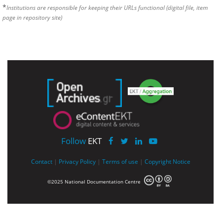
*
Institutions are responsible for keeping their URLs functional (digital file, item
page in repository site)
Follow
EKT
Contact
|
Privacy Policy
|
Terms of use
|
Copyright Notice
©2025 National Documentation Centre