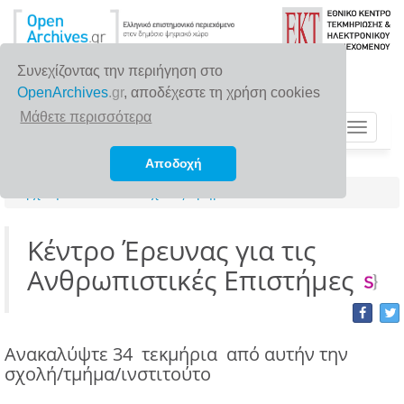
Συνεχίζοντας την περιήγηση στο
OpenArchives
.gr
, αποδέχεστε τη χρήση cookies
Μάθετε περισσότερα
Toggle
navigat
Αποδοχή
Αρχική σελίδα
Σχολές/Τμήματα/Ινστιτούτα
Κέντρο Έρευνας για τις
Ανθρωπιστικές Επιστήμες
Ανακαλύψτε
34 τεκμήρια
από αυτήν την
σχολή/τμήμα/ινστιτούτο