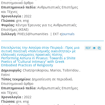
Επιστημονικό άρθρο
Επιστημονικό πεδίο:
Ανθρωπιστικές Επιστήμες
και Τέχνες
Χρονολογία :
2022
Γλώσσα:
gre, eng
Φορέας:
Κέντρο Έρευνας για τις Ανθρωπιστικές
Επιστήμες (ΚΕΑΕ)
Συλλογή:
PIXELS@humanities |
ΕΚΤ e
Journals
Επιτελώντας την Ασούρα στον Πειραιά : Προς μια
RDF
σιιτική ποιητική «πολιτισμικής οικειότητας» με
ελληνικές ενσώματες πρακτικές πίστης
Performing Ashura in Piraeus: Towards a Shiite
Poetics of “Cultural Intimacy” with Greek
Embodied Practices of Religiosity
Δημιουργός:
Chatziprokopiou, Marios, Tsibiridou ,
Fotini
Τύπος τεκμηρίου:
Δημοσίευση σε περιοδικό,
Επιστημονικό άρθρο
Επιστημονικό πεδίο:
Ανθρωπιστικές Επιστήμες
και Τέχνες
Χρονολογία :
2022
Γλώσσα:
gre, eng