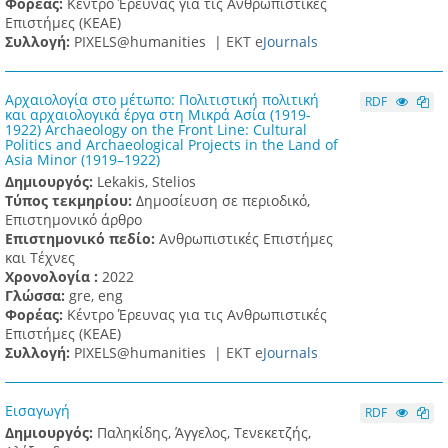
Φορέας:
Κέντρο Έρευνας για τις Ανθρωπιστικές
Επιστήμες (ΚΕΑΕ)
Συλλογή:
PIXELS@humanities |
ΕΚΤ e
Journals
Αρχαιολογία στο μέτωπο: Πολιτιστική πολιτική
RDF
και αρχαιολογικά έργα στη Μικρά Ασία (1919-
1922) Archaeology on the Front Line: Cultural
Politics and Archaeological Projects in the Land of
Asia Minor (1919–1922)
Δημιουργός:
Lekakis, Stelios
Τύπος τεκμηρίου:
Δημοσίευση σε περιοδικό,
Επιστημονικό άρθρο
Επιστημονικό πεδίο:
Ανθρωπιστικές Επιστήμες
και Τέχνες
Χρονολογία :
2022
Γλώσσα:
gre, eng
Φορέας:
Κέντρο Έρευνας για τις Ανθρωπιστικές
Επιστήμες (ΚΕΑΕ)
Συλλογή:
PIXELS@humanities |
ΕΚΤ e
Journals
Εισαγωγή
RDF
Δημιουργός:
Παληκίδης, Άγγελος, Τενεκετζής,