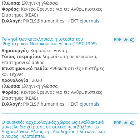
Γλώσσα:
Ελληνική γλώσσα
Φορέας:
Κέντρο Έρευνας για τις Ανθρωπιστικές
Επιστήμες (ΚΕΑΕ)
Συλλογή:
PIXELS@humanities |
ΕΚΤ e
Journals
Το νησί των απόκληρων: η ιστορία του
RDF
Ψυχιατρικού Νοσοκομείου Λέρου (1957-1995)
Δημιουργός:
Καρυδάκη, Δανάη
Τύπος τεκμηρίου:
Δημοσίευση σε περιοδικό,
Επιστημονικό άρθρο
Επιστημονικό πεδίο:
Ανθρωπιστικές Επιστήμες
και Τέχνες
Χρονολογία :
2020
Γλώσσα:
Ελληνική γλώσσα
Φορέας:
Κέντρο Έρευνας για τις Ανθρωπιστικές
Επιστήμες (ΚΕΑΕ)
Συλλογή:
PIXELS@humanities |
ΕΚΤ e
Journals
Ο ανοικτός αρχαιολογικός χώρος ως εναλλακτικό
RDF
μοντέλο διαχείρισης σε αστικό περιβάλλον: το
Αρχαιολογικό Άλσος της Ακαδημίας Πλάτωνος και
ο Λόφος Φιλοπάππου