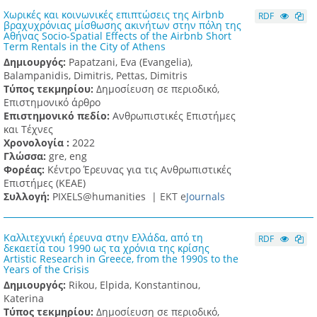
Χωρικές και κοινωνικές επιπτώσεις της Airbnb
RDF
βραχυχρόνιας μίσθωσης ακινήτων στην πόλη της
Αθήνας Socio-Spatial Effects of the Airbnb Short
Term Rentals in the City of Athens
Δημιουργός:
Papatzani, Eva (Evangelia),
Balampanidis, Dimitris, Pettas, Dimitris
Τύπος τεκμηρίου:
Δημοσίευση σε περιοδικό,
Επιστημονικό άρθρο
Επιστημονικό πεδίο:
Ανθρωπιστικές Επιστήμες
και Τέχνες
Χρονολογία :
2022
Γλώσσα:
gre, eng
Φορέας:
Κέντρο Έρευνας για τις Ανθρωπιστικές
Επιστήμες (ΚΕΑΕ)
Συλλογή:
PIXELS@humanities |
ΕΚΤ e
Journals
Καλλιτεχνική έρευνα στην Ελλάδα, από τη
RDF
δεκαετία του 1990 ως τα χρόνια της κρίσης
Artistic Research in Greece, from the 1990s to the
Years of the Crisis
Δημιουργός:
Rikou, Elpida, Konstantinou,
Katerina
Τύπος τεκμηρίου:
Δημοσίευση σε περιοδικό,