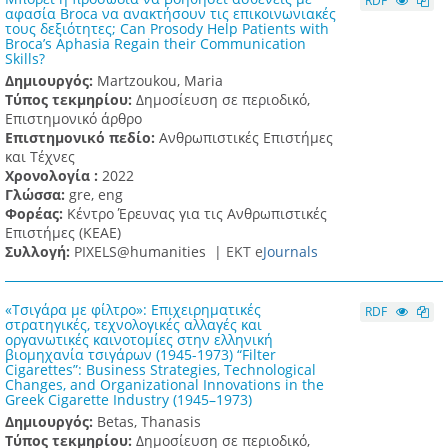
RDF
αφασία Broca να ανακτήσουν τις επικοινωνιακές
τους δεξιότητες; Can Prosody Help Patients with
Broca’s Aphasia Regain their Communication
Skills?
Δημιουργός:
Martzoukou, Maria
Τύπος τεκμηρίου:
Δημοσίευση σε περιοδικό,
Επιστημονικό άρθρο
Επιστημονικό πεδίο:
Ανθρωπιστικές Επιστήμες
και Τέχνες
Χρονολογία :
2022
Γλώσσα:
gre, eng
Φορέας:
Κέντρο Έρευνας για τις Ανθρωπιστικές
Επιστήμες (ΚΕΑΕ)
Συλλογή:
PIXELS@humanities |
ΕΚΤ e
Journals
«Τσιγάρα με φίλτρο»: Επιχειρηματικές
RDF
στρατηγικές, τεχνολογικές αλλαγές και
οργανωτικές καινοτομίες στην ελληνική
βιομηχανία τσιγάρων (1945-1973) “Filter
Cigarettes”: Business Strategies, Technological
Changes, and Organizational Innovations in the
Greek Cigarette Industry (1945–1973)
Δημιουργός:
Betas, Thanasis
Τύπος τεκμηρίου:
Δημοσίευση σε περιοδικό,