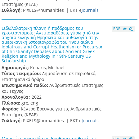
Επιστήμες (ΚΕΑΕ)
Συλλογή:
PIXELS@humanities |
ΕΚΤ e
Journals
Ειδωλολατρική πλάνη ή πρόδρομος του
RDF
χριστιανισμού;: Αντιπαραθέσεις γύρω από την
αρχαία ελληνική θρησκεία και μυθολογία στην
αμερικανική ιστοριογραφία του 19ου αιώνα
Idolatrous and Corrupt Heathenism or Precursor
of Christianity? Debates about Ancient Greek
Religion and Mythology in 19th-Century US
Scholarship
Δημιουργός:
Konaris, Michael
Τύπος τεκμηρίου:
Δημοσίευση σε περιοδικό,
Επιστημονικό άρθρο
Επιστημονικό πεδίο:
Ανθρωπιστικές Επιστήμες
και Τέχνες
Χρονολογία :
2022
Γλώσσα:
gre, eng
Φορέας:
Κέντρο Έρευνας για τις Ανθρωπιστικές
Επιστήμες (ΚΕΑΕ)
Συλλογή:
PIXELS@humanities |
ΕΚΤ e
Journals
Μπορεί η προσωδία να βοηθήσει ασθενείς με