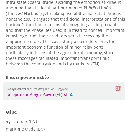
intra-state coastal trade, avoiding the emporion at Piraeus
and mooring at a local harbour named Phōrōn Limēn
(Thieves’ Harbour) yet making use of the market at Piraeus
nonetheless. It argues that traditional interpretations of this
harbour’s function in terms of smuggling are improbable
and that the Phaselites used it instead to conceal important
knowledge from their creditors whilst accessing the
emporion on foot. This case study also underscores the
important economic function of minor relay ports,
particularly in terms of the agricultural economy, since
these moorages facilitated important transport links
between the countryside and city markets. (EN)
Επιστημονικό πεδίο
Ανθρωπιστικές Επιστήμες και Τέχνες
Ιστορία και Αρχαιολογία
(EL)
Θέμα
agriculture (EN)
maritime trade (EN)