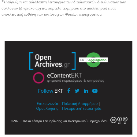
*
Η εύρυθμη και αδιάλειπτη λειτουργία των διαδικτυακών διευθύνσεων των
συλλογών (ψηφιακό αρχείο, καρτέλα τεκμηρίου στο αποθετήριο) είναι
αποκλειστική ευθύνη των αντίστοιχων Φορέων περιεχομένου.
Follow
EKT
Επικοινωνία
|
Πολιτική Απορρήτου
|
Όροι Χρήσης
|
Πνευματική ιδιοκτησία
©2025 Εθνικό Κέντρο Τεκμηρίωσης και Ηλεκτρονικού Περιεχομένου