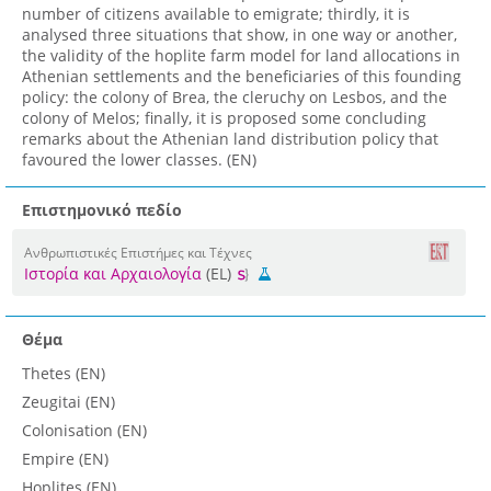
number of citizens available to emigrate; thirdly, it is
analysed three situations that show, in one way or another,
the validity of the hoplite farm model for land allocations in
Athenian settlements and the beneficiaries of this founding
policy: the colony of Brea, the cleruchy on Lesbos, and the
colony of Melos; finally, it is proposed some concluding
remarks about the Athenian land distribution policy that
favoured the lower classes. (EN)
Επιστημονικό πεδίο
Ανθρωπιστικές Επιστήμες και Τέχνες
Ιστορία και Αρχαιολογία
(EL)
Θέμα
Thetes (EN)
Zeugitai (EN)
Colonisation (EN)
Empire (EN)
Hoplites (EN)