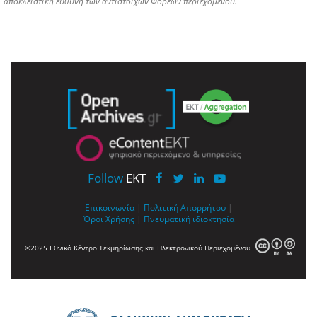
αποκλειστική ευθύνη των αντίστοιχων Φορέων περιεχομένου.
Follow
EKT
Επικοινωνία
|
Πολιτική Απορρήτου
|
Όροι Χρήσης
|
Πνευματική ιδιοκτησία
©2025 Εθνικό Κέντρο Τεκμηρίωσης και Ηλεκτρονικού Περιεχομένου