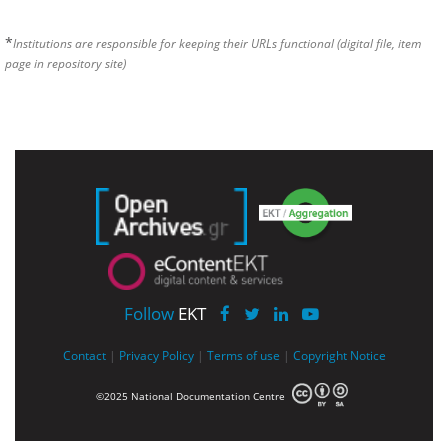
*
Institutions are responsible for keeping their URLs functional (digital file, item
page in repository site)
Follow
EKT
Contact
|
Privacy Policy
|
Terms of use
|
Copyright Notice
©2025 National Documentation Centre