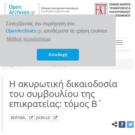
Συνεχίζοντας την περιήγηση στο
OpenArchives
.gr
, αποδέχεστε τη χρήση cookies
Μάθετε περισσότερα
Toggle
navigat
Αποδοχή
Αρχική σελίδα
Αναζήτηση
Η ακυρωτική δικαιοδοσία
του συμβουλίου της
επικρατείας: τόμος Β΄
RDF/XML
JSON-LD