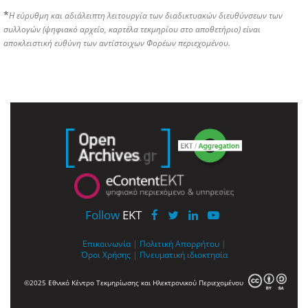
*
Η εύρυθμη και αδιάλειπτη λειτουργία των διαδικτυακών διευθύνσεων των
συλλογών (ψηφιακό αρχείο, καρτέλα τεκμηρίου στο αποθετήριο) είναι
αποκλειστική ευθύνη των αντίστοιχων Φορέων περιεχομένου.
Follow
EKT
Επικοινωνία
|
Πολιτική Απορρήτου
|
Όροι Χρήσης
|
Πνευματική ιδιοκτησία
©2025 Εθνικό Κέντρο Τεκμηρίωσης και Ηλεκτρονικού Περιεχομένου