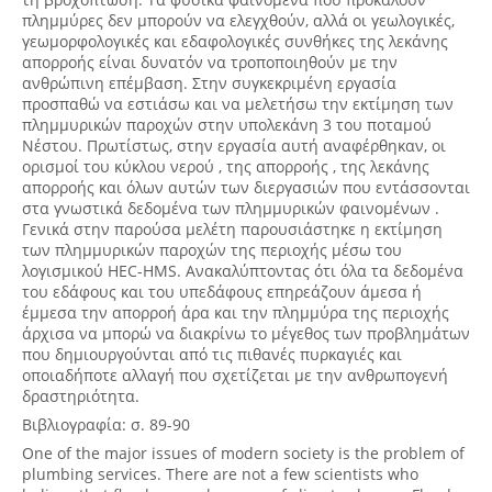
πλημμύρες δεν μπορούν να ελεγχθούν, αλλά οι γεωλογικές,
γεωμορφολογικές και εδαφολογικές συνθήκες της λεκάνης
απορροής είναι δυνατόν να τροποποιηθούν με την
ανθρώπινη επέμβαση. Στην συγκεκριμένη εργασία
προσπαθώ να εστιάσω και να μελετήσω την εκτίμηση των
πλημμυρικών παροχών στην υπολεκάνη 3 του ποταμού
Νέστου. Πρωτίστως, στην εργασία αυτή αναφέρθηκαν, οι
ορισμοί του κύκλου νερού , της απορροής , της λεκάνης
απορροής και όλων αυτών των διεργασιών που εντάσσονται
στα γνωστικά δεδομένα των πλημμυρικών φαινομένων .
Γενικά στην παρούσα μελέτη παρουσιάστηκε η εκτίμηση
των πλημμυρικών παροχών της περιοχής μέσω του
λογισμικού HEC-HMS. Ανακαλύπτοντας ότι όλα τα δεδομένα
του εδάφους και του υπεδάφους επηρεάζουν άμεσα ή
έμμεσα την απορροή άρα και την πλημμύρα της περιοχής
άρχισα να μπορώ να διακρίνω το μέγεθος των προβλημάτων
που δημιουργούνται από τις πιθανές πυρκαγιές και
οποιαδήποτε αλλαγή που σχετίζεται με την ανθρωπογενή
δραστηριότητα.
Βιβλιογραφία: σ. 89-90
One of the major issues of modern society is the problem of
plumbing services. There are not a few scientists who