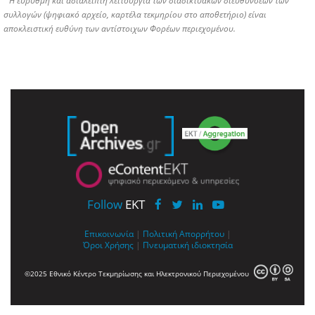
Η εύρυθμη και αδιάλειπτη λειτουργία των διαδικτυακών διευθύνσεων των
συλλογών (ψηφιακό αρχείο, καρτέλα τεκμηρίου στο αποθετήριο) είναι
αποκλειστική ευθύνη των αντίστοιχων Φορέων περιεχομένου.
Follow
EKT
Επικοινωνία
|
Πολιτική Απορρήτου
|
Όροι Χρήσης
|
Πνευματική ιδιοκτησία
©2025 Εθνικό Κέντρο Τεκμηρίωσης και Ηλεκτρονικού Περιεχομένου