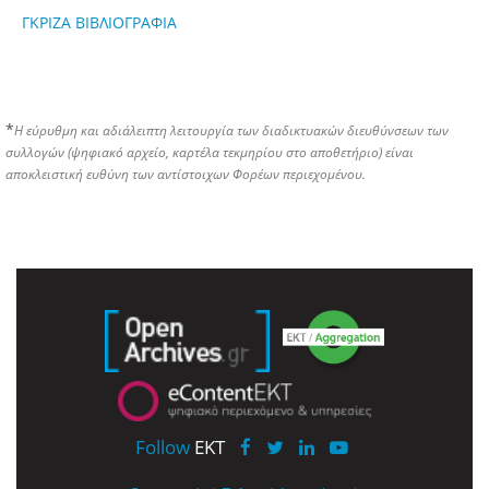
ΓΚΡΙΖΑ ΒΙΒΛΙΟΓΡΑΦΙΑ
*
Η εύρυθμη και αδιάλειπτη λειτουργία των διαδικτυακών διευθύνσεων των
συλλογών (ψηφιακό αρχείο, καρτέλα τεκμηρίου στο αποθετήριο) είναι
αποκλειστική ευθύνη των αντίστοιχων Φορέων περιεχομένου.
Follow
EKT