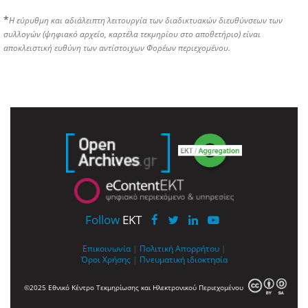
*
Η εύρυθμη και αδιάλειπτη λειτουργία των διαδικτυακών διευθύνσεων των
συλλογών (ψηφιακό αρχείο, καρτέλα τεκμηρίου στο αποθετήριο) είναι
αποκλειστική ευθύνη των αντίστοιχων Φορέων περιεχομένου.
Follow
EKT
Επικοινωνία
|
Πολιτική Απορρήτου
|
Όροι Χρήσης
|
Πνευματική ιδιοκτησία
©2025 Εθνικό Κέντρο Τεκμηρίωσης και Ηλεκτρονικού Περιεχομένου