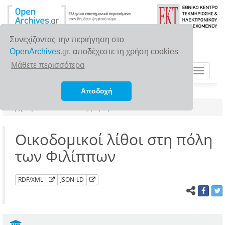
Συνεχίζοντας την περιήγηση στο
OpenArchives
.gr
, αποδέχεστε τη χρήση cookies
Μάθετε περισσότερα
Toggle
navigat
Αποδοχή
Αρχική σελίδα
Αναζήτηση
Οικοδομικοί λίθοι στη πόλη
των Φιλίππων
RDF/XML
JSON-LD