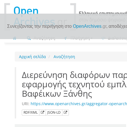
Συνεχίζοντας την περιήγηση στο
OpenArchives
.gr
, αποδέχε
Αναζήτηση
Πλοήγηση
Διαλειτου
Αρχική σελίδα
Αναζήτηση
Διερεύνηση διαφόρων παρ
εφαρμογής τεχνητού εμπλ
Βαφέικων Ξάνθης
URI:
https://www.openarchives.gr/aggregator-openar
RDF/XML
JSON-LD