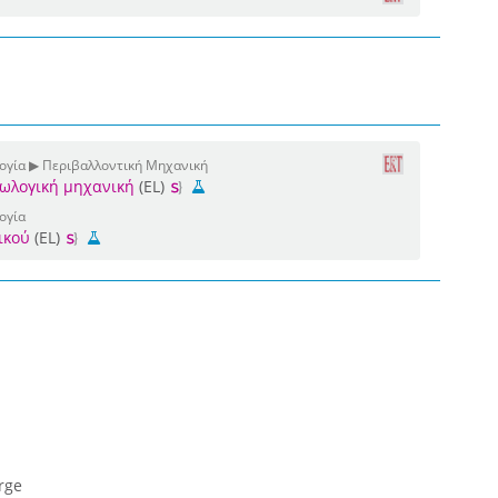
ογία ▶ Περιβαλλοντική Μηχανική
εωλογική μηχανική
(EL)
ογία
ικού
(EL)
rge