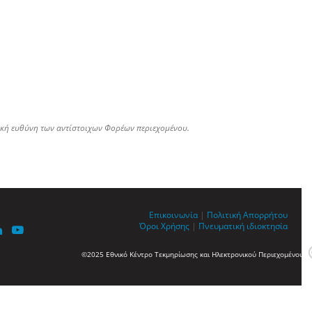
ική ευθύνη των αντίστοιχων Φορέων περιεχομένου.
Επικοινωνία
|
Πολιτική Απορρήτου
Όροι Χρήσης
|
Πνευματική ιδιοκτησία
©2025 Εθνικό Κέντρο Τεκμηρίωσης και Ηλεκτρονικού Περιεχομένου