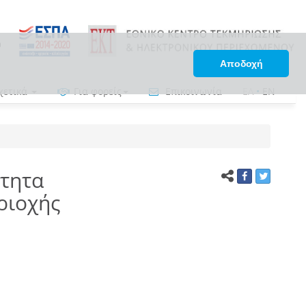
Αποδοχή
χετικά
Για φορείς
Επικοινωνία
ΕΛ
•
EN
ότητα
ριοχής