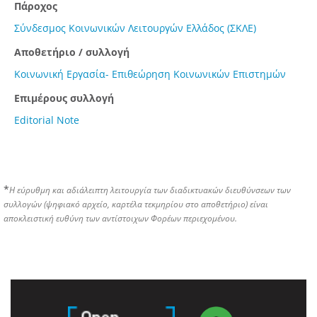
Πάροχος
Σύνδεσμος Κοινωνικών Λειτουργών Ελλάδος (ΣΚΛΕ)
Αποθετήριο / συλλογή
Κοινωνική Εργασία- Επιθεώρηση Κοινωνικών Επιστημών
Επιμέρους συλλογή
Editorial Note
*
Η εύρυθμη και αδιάλειπτη λειτουργία των διαδικτυακών διευθύνσεων των
συλλογών (ψηφιακό αρχείο, καρτέλα τεκμηρίου στο αποθετήριο) είναι
αποκλειστική ευθύνη των αντίστοιχων Φορέων περιεχομένου.