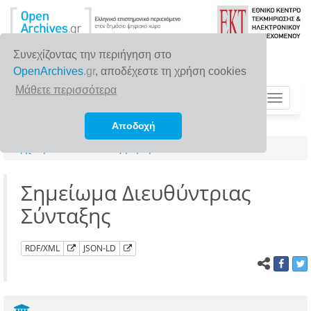
Συνεχίζοντας την περιήγηση στο
OpenArchives
.gr
, αποδέχεστε τη χρήση cookies
Μάθετε περισσότερα
Toggle
navigat
Αποδοχή
Αρχική σελίδα
Αναζήτηση
Σημείωμα Διευθύντριας
Σύνταξης
RDF/XML
JSON-LD