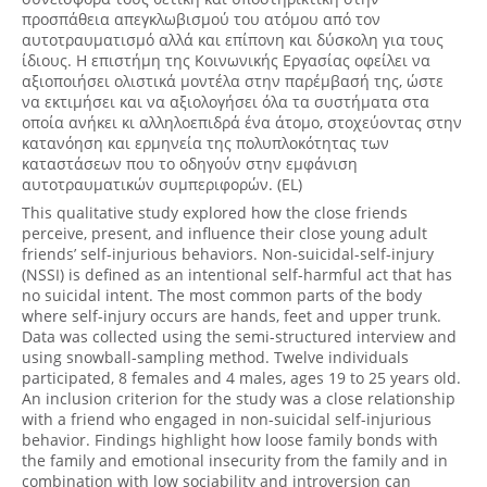
προσπάθεια απεγκλωβισμού του ατόμου από τον
αυτοτραυματισμό αλλά και επίπονη και δύσκολη για τους
ίδιους. Η επιστήμη της Κοινωνικής Εργασίας οφείλει να
αξιοποιήσει ολιστικά μοντέλα στην παρέμβασή της, ώστε
να εκτιμήσει και να αξιολογήσει όλα τα συστήματα στα
οποία ανήκει κι αλληλοεπιδρά ένα άτομο, στοχεύοντας στην
κατανόηση και ερμηνεία της πολυπλοκότητας των
καταστάσεων που το οδηγούν στην εμφάνιση
αυτοτραυματικών συμπεριφορών. (EL)
This qualitative study explored how the close friends
perceive, present, and influence their close young adult
friends’ self-injurious behaviors. Non-suicidal-self-injury
(NSSI) is defined as an intentional self-harmful act that has
no suicidal intent. The most common parts of the body
where self-injury occurs are hands, feet and upper trunk.
Data was collected using the semi-structured interview and
using snowball-sampling method. Twelve individuals
participated, 8 females and 4 males, ages 19 to 25 years old.
An inclusion criterion for the study was a close relationship
with a friend who engaged in non-suicidal self-injurious
behavior. Findings highlight how loose family bonds with
the family and emotional insecurity from the family and in
combination with low sociability and introversion can