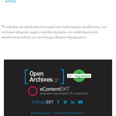
Article
*
Η εύρυθμη και αδιάλειπτη λειτουργία των διαδικτυακών διευθύνσεων των
συλλογών (ψηφιακό αρχείο, καρτέλα τεκμηρίου στο αποθετήριο) είναι
αποκλειστική ευθύνη των αντίστοιχων Φορέων περιεχομένου.
Follow
EKT
Επικοινωνία
|
Πολιτική Απορρήτου
|