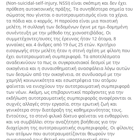
(Non-suicidal-self-injury, NSSI) είναι σκόπιμη και δεν έχει
πρόθεση αυτοκτονικής πράξης. Τα συνηθέστερα σημεία του
σώματος που γίνεται ο αυτοτραυματισμός είναι τα χέρια,
τα πόδια και ο κορμός. Η παρούσα είναι μια ποιοτική
μελέτη. H συλλογή των δεδομένων έγινε με ημι-δομημένη
συνέντευξη με την μέθοδο της χιονοστιβάδας. Οι
συμμετέχοντες/ουσες της έρευνας ήταν 12 άτομα, 8
γυναίκες και 4 άνδρες από 19 έως 25 ετών. Κριτήριο
εισαγωγής στην μελέτη ήταν η στενή σχέση με φίλο/η που
έχει αυτοτραυματική συμπεριφορά. Τα αποτελέσματα
αναδεικνύουν το πως οι συγκρουσιακοί δεσμοί με την
οικογένεια και η συναισθηματική ανασφάλεια λόγω αυτών
των δεσμών από την οικογένεια, σε συνδυασμό με την
χαμηλή κοινωνικότητα και εσωστρέφεια του ατόμου
φαίνεται να ενισχύουν την αυτοτραυματική συμπεριφορά
των νέων. Ακόμη, ως επιβαρυντικοί παράγοντες για την
εκδήλωση αυτοτραυματικής συμπεριφοράς αναφέρονται οι
συχνές αλλαγές στην εργασία, στην ερωτική ζωή και
γενικότερα στην διατάραξη της καθημερινότητας τους.
Εντούτοις, το στενό φιλικό δίκτυο φαίνεται να ενθαρρύνει
και να συμβάλλει στην αναζήτηση βοήθειας για την
διαχείριση της αυτοτραυματικής συμπεριφοράς. Οι φίλοι/ες
των ατόμων που αυτοτραυματίζονται θεωρούν την
συνεισφορά τους θετική και υποστηρικτική στην