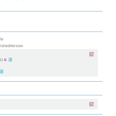
le
lishedVersion
L)