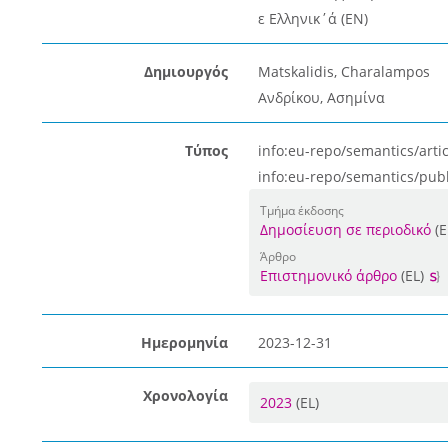
ε Ελληνικ΄ά (EN)
Δημιουργός
Matskalidis, Charalampos
Ανδρίκου, Ασημίνα
Τύπος
info:eu-repo/semantics/artic
info:eu-repo/semantics/pub
Τμήμα έκδοσης
Δημοσίευση σε περιοδικό
(E
Άρθρο
Επιστημονικό άρθρο
(EL)
Ημερομηνία
2023-12-31
Χρονολογία
2023
(EL)