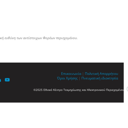
ική ευθύνη των αντίστοιχων Φορέων περιεχομένου.
Επικοινωνία
|
Πολιτική Απορρήτου
Όροι Χρήσης
|
Πνευματική ιδιοκτησία
©2025 Εθνικό Κέντρο Τεκμηρίωσης και Ηλεκτρονικού Περιεχομένου