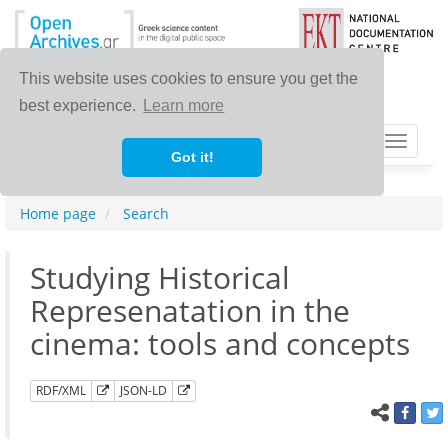
This website uses cookies to ensure you get the
best experience.
Learn more
Toggle
Got it!
navigat
Home page
Search
Studying Historical
Represenatation in the
cinema: tools and concepts
RDF/XML
JSON-LD