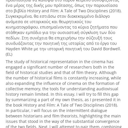
ένα μέρος της δικής μου πρότασης, όπως την παρουσίασα
στο βιβλίο History and Film: A Tale of Two Disciplines (2018).
Συγκεκριμένα, θα εστιάσω στον διακεκομμένο διάλογο
ανάμεσα σε ιστορικούς και θεωρητικούς του
κινηματογράφου, επισημαίνοντας τα κύρια ζητήματα που
στάθηκαν εμπόδιο για την ουσιαστική σύγκλιση των δύο
πεδίων. Στη συνέχεια θα επιχειρήσω την σύζευξή τους
συνδυάζοντας την ποιητική της ιστορίας από το έργο του
Hayden White με την ιστορική ποιητική του David Bordwell.
(EL)
The study of historical representation in the cinema has
engaged a significant number of researchers both in the
field of historical studies and that of film theory. Although
the number of historical films is constantly increasing, while
also expanding the influence of cinema on the formation of
collective memory, the tools for understanding audiovisual
history remain limited. In this essay, I will try to fill this gap
by summarizing a part of my own thesis, as I presented it in
the book History and Film: A Tale of Two Disciplines (2018).
In particular, I will focus on the intermittent dialogue
between historians and film theorists, highlighting the main
issues that stood in the way of the substantial convergence
of the two fields. Next, I will attempt to pair them, combining