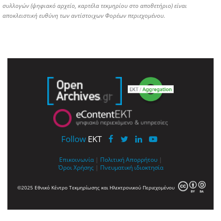
συλλογών (ψηφιακό αρχείο, καρτέλα τεκμηρίου στο αποθετήριο) είναι
αποκλειστική ευθύνη των αντίστοιχων Φορέων περιεχομένου.
Follow
EKT
Επικοινωνία
|
Πολιτική Απορρήτου
|
Όροι Χρήσης
|
Πνευματική ιδιοκτησία
©2025 Εθνικό Κέντρο Τεκμηρίωσης και Ηλεκτρονικού Περιεχομένου