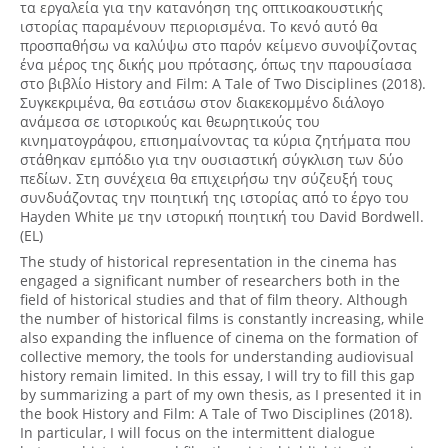
τα εργαλεία για την κατανόηση της οπτικοακουστικής
ιστορίας παραμένουν περιορισμένα. Το κενό αυτό θα
προσπαθήσω να καλύψω στο παρόν κείμενο συνοψίζοντας
ένα μέρος της δικής μου πρότασης, όπως την παρουσίασα
στο βιβλίο History and Film: A Tale of Two Disciplines (2018).
Συγκεκριμένα, θα εστιάσω στον διακεκομμένο διάλογο
ανάμεσα σε ιστορικούς και θεωρητικούς του
κινηματογράφου, επισημαίνοντας τα κύρια ζητήματα που
στάθηκαν εμπόδιο για την ουσιαστική σύγκλιση των δύο
πεδίων. Στη συνέχεια θα επιχειρήσω την σύζευξή τους
συνδυάζοντας την ποιητική της ιστορίας από το έργο του
Hayden White με την ιστορική ποιητική του David Bordwell.
(EL)
The study of historical representation in the cinema has
engaged a significant number of researchers both in the
field of historical studies and that of film theory. Although
the number of historical films is constantly increasing, while
also expanding the influence of cinema on the formation of
collective memory, the tools for understanding audiovisual
history remain limited. In this essay, I will try to fill this gap
by summarizing a part of my own thesis, as I presented it in
the book History and Film: A Tale of Two Disciplines (2018).
In particular, I will focus on the intermittent dialogue