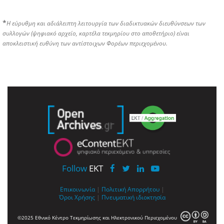
*
Η εύρυθμη και αδιάλειπτη λειτουργία των διαδικτυακών διευθύνσεων των
συλλογών (ψηφιακό αρχείο, καρτέλα τεκμηρίου στο αποθετήριο) είναι
αποκλειστική ευθύνη των αντίστοιχων Φορέων περιεχομένου.
Follow
EKT
Επικοινωνία
|
Πολιτική Απορρήτου
|
Όροι Χρήσης
|
Πνευματική ιδιοκτησία
©2025 Εθνικό Κέντρο Τεκμηρίωσης και Ηλεκτρονικού Περιεχομένου