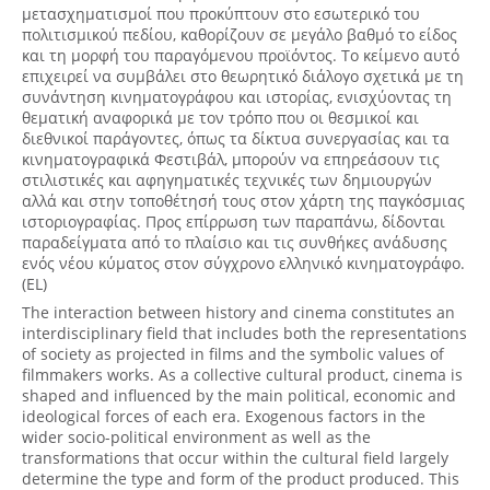
μετασχηματισμοί που προκύπτουν στο εσωτερικό του
πολιτισμικού πεδίου, καθορίζουν σε μεγάλο βαθμό το είδος
και τη μορφή του παραγόμενου προϊόντος. Το κείμενο αυτό
επιχειρεί να συμβάλει στο θεωρητικό διάλογο σχετικά με τη
συνάντηση κινηματογράφου και ιστορίας, ενισχύοντας τη
θεματική αναφορικά με τον τρόπο που οι θεσμικοί και
διεθνικοί παράγοντες, όπως τα δίκτυα συνεργασίας και τα
κινηματογραφικά Φεστιβάλ, μπορούν να επηρεάσουν τις
στιλιστικές και αφηγηματικές τεχνικές των δημιουργών
αλλά και στην τοποθέτησή τους στον χάρτη της παγκόσμιας
ιστοριογραφίας. Προς επίρρωση των παραπάνω, δίδονται
παραδείγματα από το πλαίσιο και τις συνθήκες ανάδυσης
ενός νέου κύματος στον σύγχρονο ελληνικό κινηματογράφο.
(EL)
The interaction between history and cinema constitutes an
interdisciplinary field that includes both the representations
of society as projected in films and the symbolic values of
filmmakers works. As a collective cultural product, cinema is
shaped and influenced by the main political, economic and
ideological forces of each era. Exogenous factors in the
wider socio-political environment as well as the
transformations that occur within the cultural field largely
determine the type and form of the product produced. This