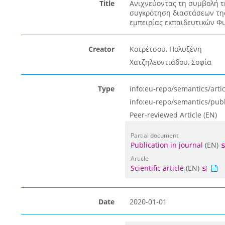
Title
Ανιχνεύοντας τη συμβολή τ
συγκρότηση διαστάσεων της
εμπειρίας εκπαιδευτικών Φυ
Creator
Κοτρέτσου, Πολυξένη
Χατζηλεοντιάδου, Σοφία
Type
info:eu-repo/semantics/artic
info:eu-repo/semantics/pub
Peer-reviewed Article (EN)
Partial document
Publication in journal
(EN)
Article
Scientific article
(EN)
Date
2020-01-01