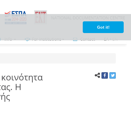
Got it!
Info
For institutions
Contact
ΕΛ
•
ΕΝ
 κοινότητα
ας. Η
γής