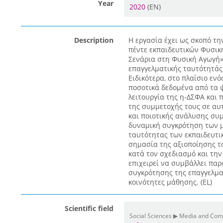
Year
2020
(EN)
Description
Η εργασία έχει ως σκοπό τ
πέντε εκπαιδευτικών Φυσική
Σενάρια στη Φυσική Αγωγή»
επαγγελματικής ταυτότητάς 
Ειδικότερα, στο πλαίσιο εν
ποσοτικά δεδομένα από τα 
λειτουργία της η-ΔΣΦΑ και 
της συμμετοχής τους σε αυ
και ποιοτικής ανάλυσης συ
δυναμική συγκρότηση των 
ταυτότητας των εκπαιδευτι
σημασία της αξιοποίησης τ
κατά τον σχεδιασμό και την
επιχειρεί να συμβάλλει πα
συγκρότησης της επαγγελμα
κοινότητες μάθησης. (EL)
Scientific field
Social Sciences ▶ Media and Co