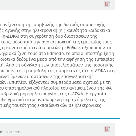
ην ανίχνευση της συμβολής της διετούς συμμετοχής
ς Αγωγής στην ηλεκτρονική (η-) κοινότητα «Διδακτικά
 (η-ΔΣΦΑ) στη συγκρότηση δύο διαστάσεων της
τους, μέσα από την ανακατασκευή της εμπειρίας τους.
ός ερευνητικού σχεδίου μικτών μεθόδων, αξιοποιούνται
ψηφιακά ίχνη τους στο Edmodo, το οποίο υποστήριξε τη
ποιοτικά δεδομένα μέσα από την αφήγηση της εμπειρίας
τή. Από τη σύγκλιση των αποτελεσμάτων της ποσοτικής
μπεραίνεται η συμβολή της συμμετοχής στη η-ΔΣΦΑ στη
μελετώμενων διαστάσεων της επαγγελματικής
κών. Επιπλέον εξάγονται συμπεράσματα σχετικά με τη
ου επιστημολογικού πλαισίου του αντικειμένου της ΦΑ
 υβριδική μορφή λειτουργίας της η-ΔΣΦΑ. Η εργασία
ραδειγματικά στην αναδυόμενη περιοχή μελέτης της
τικής ταυτότητας εκπαιδευτικών σε ηλεκτρονικές
mmunications