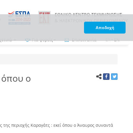
Αποδοχή
χετικά
Για φορείς
Επικοινωνία
ΕΛ
•
EN
 όπου ο
 της περιοχής Καραγάτς : εκεί όπου ο Άναυρος συναντά