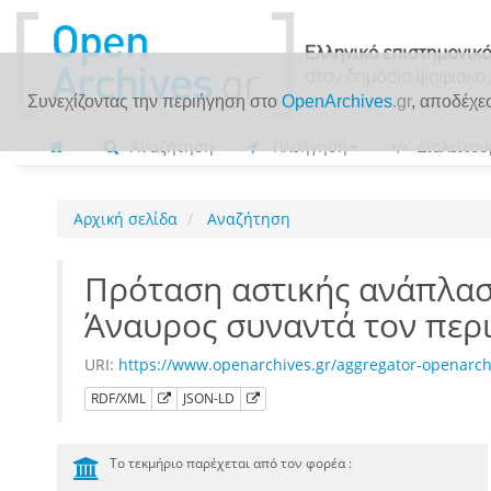
Συνεχίζοντας την περιήγηση στο
OpenArchives
.gr
, αποδέχε
Αναζήτηση
Πλοήγηση
Διαλειτου
Αρχική σελίδα
Αναζήτηση
Πρόταση αστικής ανάπλαση
Άναυρος συναντά τον περ
URI:
https://www.openarchives.gr/aggregator-openarc
RDF/XML
JSON-LD
Το τεκμήριο παρέχεται από τον φορέα :