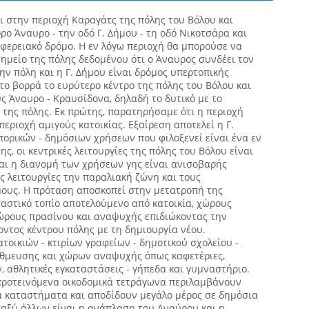
ι στην περιοχή Καραγάτς της πόλης του Βόλου και
ρο Άναυρο - την οδό Γ. Δήμου - τη οδό Νικοτσάρα και
φερειακό δρόμο. Η εν λόγω περιοχή θα μπορούσε να
ημείο της πόλης δεδομένου ότι ο Άναυρος συνδέει τον
την πόλη και η Γ. Δήμου είναι δρόμος υπερτοπικής
το βορρά το ευρύτερο κέντρο της πόλης του Βόλου και
ς Άναυρο - Κραυσίδονα, δηλαδή το δυτικό με το
 της πόλης. Εκ πρώτης, παρατηρήσαμε ότι η περιοχή
περιοχή αμιγούς κατοικίας. Εξαίρεση αποτελεί η Γ.
ορικών - δημόσιων χρήσεων που φιλοξενεί είναι ένα εν
ης, οι κεντρικές λειτουργίες της πόλης του Βόλου είναι
αι η διανομή των χρήσεων γης είναι ανισοβαρής
 λειτουργίες την παραλιακή ζώνη και τους
ους. Η πρόταση αποσκοπεί στην μετατροπή της
 αστικό τοπίο αποτελούμενο από κατοικία, χώρους
χώρους πρασίνου και αναψυχής επιδιώκοντας την
ντος κέντρου πόλης με τη δημιουργία νέου.
ατοικιών - κτιρίων γραφείων - δημοτικού σχολείου -
θμευσης και χώρων αναψυχής όπως καφετέριες,
, αθλητικές εγκαταστάσεις - γήπεδα και γυμναστήριο.
 προτεινόμενα οικοδομικά τετράγωνα περιλαμβάνουν
κά καταστήματα και αποδίδουν μεγάλο μέρος σε δημόσια
ταξύ άλλων είναι η ανάπλαση του Αναύρου και η