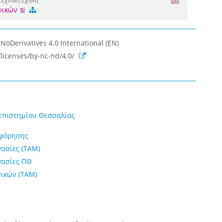
τεχνική Σχολή
νικών
oDerivatives 4.0 International (EN)
licenses/by-nc-nd/4.0/
επιστημίου Θεσσαλίας
οφόρησης
γασίες (ΤΑΜ)
γασίες ΠΘ
ικών (ΤΑΜ)