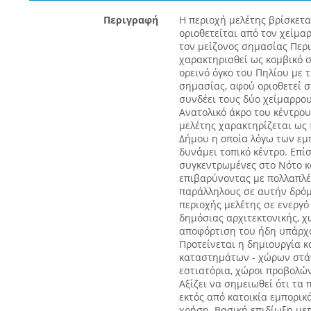
Περιγραφή
Η περιοχή μελέτης βρίσκετα
οριοθετείται από τον χείμαρ
τον μείζονος σημασίας Περι
χαρακτηρισθεί ως κομβικό σ
ορεινό όγκο του Πηλίου με 
σημασίας, αφού οριοθετεί σ
συνδέει τους δύο χείμαρρου
Ανατολικό άκρο του κέντρου
μελέτης χαρακτηρίζεται ως 
Δήμου η οποία λόγω των εμπ
δυνάμει τοπικό κέντρο. Επίσ
συγκεντρωμένες στο Νότο κ
επιβαρύνοντας με πολλαπλές
παράλληλους σε αυτήν δρόμ
περιοχής μελέτης σε ενεργό
δημόσιας αρχιτεκτονικής, 
αποφόρτιση του ήδη υπάρχο
Προτείνεται η δημιουργία κ
καταστημάτων - χώρων στά
εστιατόρια, χώροι προβολών
Αξίζει να σημειωθεί ότι τα
εκτός από κατοικία εμπορι
χρήση. Βασική επιδίωξη με