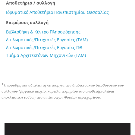
Αποθετήριο / συλλογή
Ιδρυματικό Αποθετήριο Πανεπιστημίου Θεσσαλίας
Επιμέρους συλλογή
Βιβλιοθήκη & Κέντρο Πληροφόρησης
Διπλωματικές/Πτυχιακές Εργασίες (ΤΑΜ)
Διπλωματικές/Πτυχιακές Εργασίες ΠΘ
Τμήμα Αρχιτεκτόνων Μηχανικών (ΤΑΜ)
*
Η εύρυθμη και αδιάλειπτη λειτουργία των διαδικτυακών διευθύνσεων των
συλλογών (ψηφιακό αρχείο, καρτέλα τεκμηρίου στο αποθετήριο) είναι
αποκλειστική ευθύνη των αντίστοιχων Φορέων περιεχομένου.