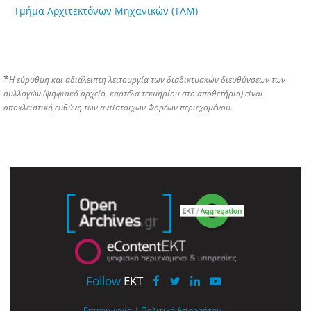
Τμήμα Αρχιτεκτόνων Μηχανικών (ΤΑΜ)
*
Η εύρυθμη και αδιάλειπτη λειτουργία των διαδικτυακών διευθύνσεων των
συλλογών (ψηφιακό αρχείο, καρτέλα τεκμηρίου στο αποθετήριο) είναι
αποκλειστική ευθύνη των αντίστοιχων Φορέων περιεχομένου.
Follow
EKT
Επικοινωνία
|
Πολιτική Απορρήτου
|